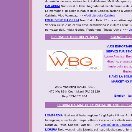
durante le vacanze, visitare le città di Matera, Melfi, Metaponto
CALABRIA
Sud ovest di Italia, bagnata dal mediterraneo e dal 
Le montagne, gli alberi la natura della Calabria invitano a visi
Calabria, Vibo Valentia... >>>
Vedi più della Calabria
FRIULI VENEZIA GIULIA
Nord Est di Italia. E' una attrattiva reg
Venezia Giulia è un centro dove si mischiano le culture Latine, t
per vacanzieri...
visita Gorizia, Pordenone, Trieste Udine >>>
Ve
OPERATORI TURISTICI IN ITALIA
AGENZIE DI V
VUOI ESPORTARE
SERVIZI TURISTIC
Latino America, Eur
disegno, preparaz
lancio della tua a
Busine
SIAMO LA SOLU
MARKETING I
WBG Marketing ITALIA - USA
475 NW 87th Court Miami (FL) 33126
English
Ita
Italy 333-6371644
REGIONI ITALIANE CITTA' PIU' IMPORTANTE PER 
LOMBARDIA
Nord est di Italia, regione fra gli Alpi e il fiume 
tre regioni più ricche di Europa, ottimo cibo e vini eccellenti v
Mantova, Pavia, Sondrio, Varese, ... >>>
Vedi più della Lombard
LIGURIA
Nord west di Italia Liguria, sul mare Mediterraneo, for