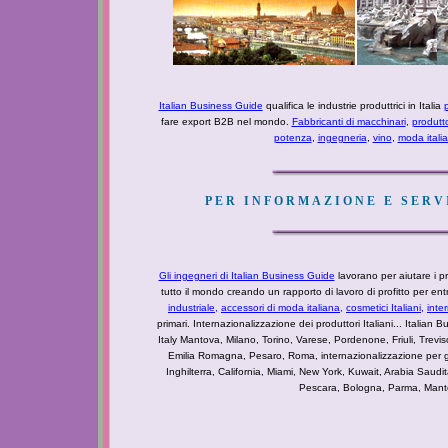
Italian Business Guide
qualifica le industrie produttrici in Italia
p
fare export B2B nel mondo.
Fabbricanti di macchinari
,
produtt
potenza
,
ingegneria
,
vino
,
moda itali
PER INFORMAZIONE E SERVI
Gli ingegneri di Italian Business Guide
lavorano per aiutare i pro
tutto il mondo creando un rapporto di lavoro di profitto per e
industriale
,
accessori di moda italiana,
cosmetici Italiani,
inte
primari. Internazionalizzazione dei produttori Italiani... Italian Bu
Italy Mantova, Milano, Torino, Varese, Pordenone, Friuli, Tre
Emilia Romagna, Pesaro, Roma, internazionalizzazione per g
Inghilterra, California, Miami, New York, Kuwait, Arabia Saudi
Pescara, Bologna, Parma, Mantova