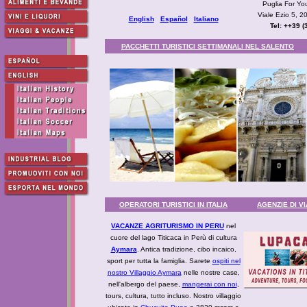
Puglia For Yo
Viale Ezio 5, 20
English
Español
Italiano
Tel: ++39 
PACCHETTI TURISTICI SETTIMANALI NEL SALENTO
OPERATORI TURISTICI IN ITALIA
AGENZIE DI V
VACANZE AGRITURISMO IN PERU
nel
cuore del lago Titicaca in Perù di cultura
Aymara
. Antica tradizione, cibo incaico,
sport per tutta la famiglia. Sarete
ospiti nel
nostro Villaggio Aymara
nelle nostre case,
nell'albergo del paese,
mangerai con noi
,
tours, cultura, tutto incluso. Nostro villaggio