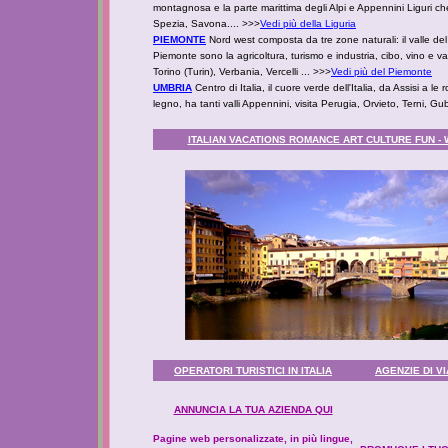
montagnosa e la parte marittima degli Alpi e Appennini Liguri c
Spezia, Savona.... >>>
Vedi più della Liguria
PIEMONTE
Nord west composta da tre zone naturali: il valle del P
Piemonte sono la agricoltura, turismo e industria, cibo, vino e v
Torino (Turin), Verbania, Vercelli ... >>>
Vedi più del Piemonte
UMBRIA
Centro di Italia, il cuore verde dell'Italia, da Assisi 
legno, ha tanti valli Appennini, visita Perugia, Orvieto, Terni, Gu
ITALIAN VACATIONS ROMANCE ART CULTURE FUN - W
OPERATORI TURISTICI IN ITALIA
AGENZIE DI V
ANNUNCIA LA TUA AZIENDA QUI
Pagine web personalizzate, in più lingue,