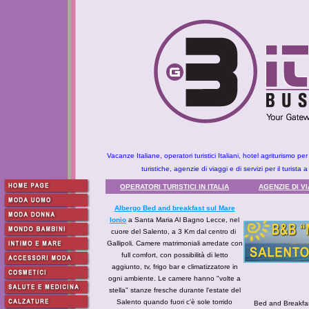
Vacanze Italiane, operatori turistici Italiani, hotel agriturismo per
turistiche, agenzie di viaggi e di servizi per il turist
OPERATORI TURISTICI IN ITALIA
AGENZIE DI V
Albergo Bed and breakfast sul Mare
Ionio
a Santa Maria Al Bagno Lecce, nel
cuore del Salento, a 3 Km dal centro di
Gallipoli. Camere matrimoniali arredate con
full comfort, con possibilità di letto
aggiunto, tv, frigo bar e climatizzatore in
ogni ambiente. Le camere hanno "volte a
stella" stanze fresche durante l'estate del
Salento quando fuori c'è sole torrido
Bed and Breakfas