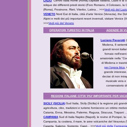
LAZIO
Centro Italia Rome (Roma) capitale Italiana, Lazio è la cu
relique dei differenti priodi storici (Foro Romano, il Colosseo, la
(Roma), Frosinone, Rieti, Viterbo, Latina... >>>
Vedi più del Lazi
VENETO
Nord Eat di Italia, città d'arte Venice (Venezia), the Dol
Alpini e molti dei più importanti resort invernali, visitare Venic
>>>
Vedi più del Veneto
OPERATORI TURISTICI IN ITALIA
AGENZIE DI V
Luciano Pavarotti
(
Modena, 6 settemb
grandi tenori italia
fornaio nell'eser
amatoriale nella "Co
di Modena e trasmise
per l'opera lirica
,
grande interesse.
decise di non intr
musicale vera e 
conservatorio d
REGIONI ITALIANE CITTA' PIU' IMPORTANTE PER VA
SICILY (SICILIA)
Sud Italia, Sicily (Sicilia) è la regione più grande
agricoltura, cibo, tradizioni e turismo forniscono un ottimo motivo
Catania, Enna, Messina, Palermo, Ragusa, Siracusa, Trapani ..
CAMPANIA
Sud di Italia Naples (Napoli), le rovine di Pompei, la
Campania, la costiera, il mare, le aree volcaniche del Vesuvius 
Caserta, Salerno, Sorrento, Capri... >>>
Vedi più della Campani