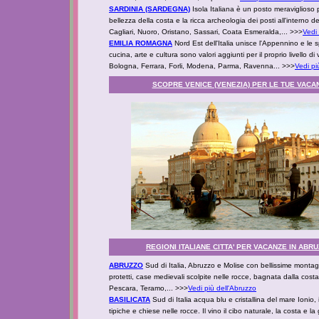
SARDINIA (SARDEGNA)
Isola Italiana è un posto meraviglioso pe
bellezza della costa e la ricca archeologia dei posti all'interno 
Cagliari, Nuoro, Oristano, Sassari, Coata Esmeralda,... >>>
Vedi
EMILIA ROMAGNA
Nord Est dell'Italia unisce l'Appennino e le s
cucina, arte e cultura sono valori aggiunti per il proprio livello di
Bologna, Ferrara, Forli, Modena, Parma, Ravenna... >>>
Vedi pi
SCOPRE VENICE (VENEZIA) PER LE TUE VAC
REGIONI ITALIANE CITTA' PER VACANZE IN ABRU
ABRUZZO
Sud di Italia, Abruzzo e Molise con bellissime montag
protetti, case medievali scolpite nelle rocce, bagnata dalla costa Ad
Pescara, Teramo,... >>>
Vedi più dell'Abruzzo
BASILICATA
Sud di Italia acqua blu e cristallina del mare Ionio,
tipiche e chiese nelle rocce. Il vino il cibo naturale, la costa e la