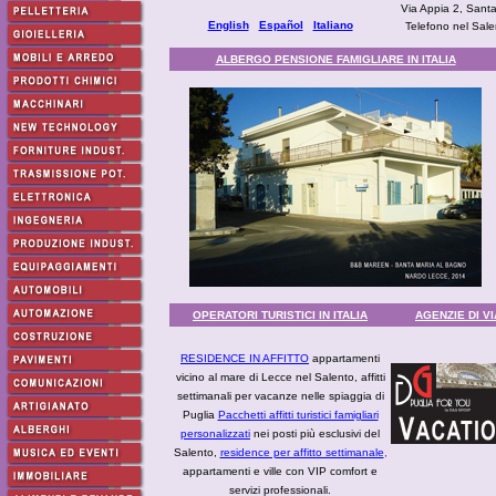
Via Appia 2, Sant
English
Español
Italiano
Telefono nel Sal
ALBERGO PENSIONE FAMIGLIARE IN ITALIA
OPERATORI TURISTICI IN ITALIA
AGENZIE DI V
RESIDENCE IN AFFITTO
appartamenti
vicino al mare di Lecce nel Salento, affitti
settimanali per vacanze nelle spiaggia di
Puglia
Pacchetti affitti turistici famigliari
personalizzati
nei posti più esclusivi del
Salento,
residence per affitto settimanale
,
appartamenti e ville con VIP comfort e
servizi professionali.