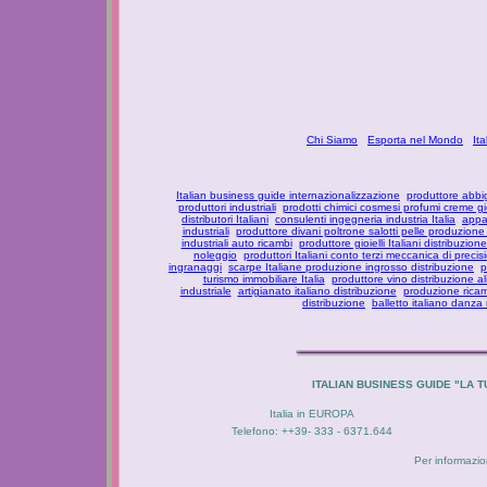
Chi Siamo
Esporta nel Mondo
It
Italian business guide internazionalizzazione
produttore abbi
produttori industriali
prodotti chimici cosmesi profumi creme g
distributori Italiani
consulenti ingegneria industria Italia
appar
industriali
produttore divani poltrone salotti pelle produzione
industriali auto ricambi
produttore gioielli Italiani distribuzione
noleggio
produttori Italiani conto terzi meccanica di precis
ingranaggi
scarpe Italiane produzione ingrosso distribuzione
p
turismo immobiliare Italia
produttore vino distribuzione al
industriale
artigianato italiano distribuzione
produzione ricam
distribuzione
balletto italiano danza
ITALIAN BUSINESS GUIDE "LA
Italia in EUROPA
Telefono: ++39- 333 - 6371.644
Per informazion