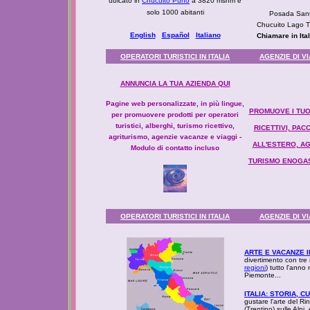
ubicato in
Chucuito Puno
a 3820 msnm e
solo 1000 abitanti
Posada Sant
Chucuito Lago T
English
Español
Italiano
Chiamare in Ita
OPERATORI TURISTICI IN ITALIA
AGENZIE DI V
ANNUNCIA LA TUA AZIENDA QUI
Pagine web personalizzate, in più lingue,
PROMUOVE I TUOI
per promuovere prodotti per operatori
turistici, alberghi, turismo ricettivo,
RICETTIVI, PAC
agriturismo, agenzie vacanze e viaggi -
ALL'ESTERO, AG
Modulo di contatto incluso
TURISMO ENOGAS
OPERATORI TURISTICI IN ITALIA
AGENZIE DI V
ARTE E VACANZE IN
divertimento con tre m
regioni
) tutto l'anno
Piemonte...
ITALIA: STORIA, 
gustare l'arte del Ri
(Trentino) sulle Alpi,