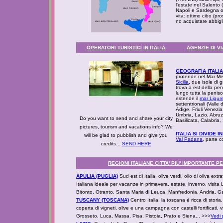
l'estate nel Salento 
Napoli e Sardegna o 
vita: ottimo cibo (pro
no acquistare abbig
OPERATORI TURISTICI IN ITALIA
AGENZIE DI V
GEOGRAFIA ITALI
protende nel Mar Med
Sicilia
, due isole di g
trova a est della pen
lungo tutta la penisol
estende il
mar Ligur
settentrionali (Valle
Adige, Friuli Venezi
Umbria, Lazio, Abruz
Do you want to send and share your city
Basilicata, Calabria, 
pictures, tourism and vacations info? We
ITALIA SI DIVIDE IN
will be glad to pubblish and give you
Val Padana
, parte c
credits...
SEND HERE
REGIONI ITALIANE CITTA' PIU' IMPORTANTE 
APULIA (PUGLIA)
Sud est di Italia, olive verdi, olio di oliva ex
Italiana ideale per vacanze in primavera, estate, inverno, visita 
Bitonto, Otranto, Santa Maria di Leuca, Manfredonia, Andria, Gall
TUSCANY (TOSCANA)
Centro Italia, la toscana è ricca di stori
coperta di vigneti, olive e una campagna con castelli fortificati,
Grosseto, Luca, Massa, Pisa, Pistoia, Prato e Siena... >>>
Vedi 