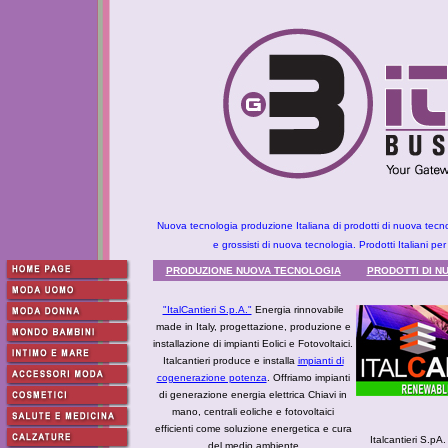
Nuova tecnologia produzione Italiana di prodotti di nuova tecn
e grossisti di nuova tecnologia. Prodotti Italiani 
PRODUZIONE NUOVA TECNOLOGIA
PRODOTTI DI N
"ItalCantieri S.p.A."
Energia rinnovabile
made in Italy, progettazione, produzione e
installazione di impianti Eolici e Fotovoltaici.
Italcantieri produce e installa
impianti di
cogenerazione potenza
. Offriamo impianti
di generazione energia elettrica Chiavi in
mano, centrali eoliche e fotovoltaici
efficienti come soluzione energetica e cura
Italcantieri S.pA
del medio ambiente