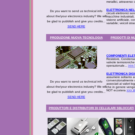
metallici, attraverso 
ELETTRONICA NEL
Do you want to send us technical info
circuiti elettronici so
about the/your electronics industry? We will
macchine industriali
visione artificiale,
con
be glad to pubblish and give you credits...
variabile;
veicoli stra
SEND HERE
PRODUZIONE NUOVA TECNOLOGIA
PRODOTTI DI N
COMPONENTI ELET
Resistore, Condensat
valvole termoioniche,
operazionale...
>>> 
ELETTRONICA DIG
assumere soltanto alcu
convenzionalmente du
Do you want to send us technical info
associati ai valori lo
about the/your electronics industry? We will
che in genere vengon
NOT eccetera
>>> V
be glad to pubblish and give you credits...
SEND HERE
PRODUTTORI E DISTRIBUTORI DI CELLULARI SBLOCCATI