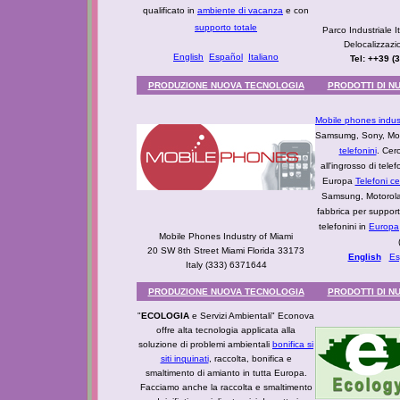
qualificato in
ambiente di vacanza
e con
supporto totale
Parco Industriale I
Delocalizzaz
English
Español
Italiano
Tel: ++39 (
PRODUZIONE NUOVA TECNOLOGIA
PRODOTTI DI N
Mobile phones indus
Samsumg, Sony, Mot
telefonini
. Cerc
all'ingrosso di telef
Europa
Telefoni ce
Samsung, Motorola. 
fabbrica per support
telefonini in
Europa
Mobile Phones Industry of Miami
20 SW 8th Street Miami Florida 33173
English
Es
Italy (333) 6371644
PRODUZIONE NUOVA TECNOLOGIA
PRODOTTI DI N
"
ECOLOGIA
e Servizi Ambientali" Econova
offre alta tecnologia applicata alla
soluzione di problemi ambientali
bonifica si
siti inquinati
, raccolta, bonifica e
smaltimento di amianto in tutta Europa.
Facciamo anche la raccolta e smaltimento