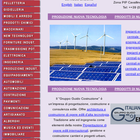
Zona PIP Cavallin
English
Italian
Español
Tel: ++39 (
PRODUZIONE NUOVA TECNOLOGIA
PRODOTTI DI N
impianti e
centrale 
energia el
ingegneri
impianti e
centrali p
centrali e
centrale e
centrali e
PRODUZIONE NUOVA TECNOLOGIA
PRODOTTI DI N
Il "Gruppo Guido Costruzione" è
un'impresa di progettazione, costruzione e
consulenza edile. Offre
architettura e
costruzione di opere edili d'alta tecnologia
.
Tradizione arte ed ingegneria come
elementi della nostra
Progettazione di
opere edili internazionali
, gestione e
costruzione cantieri e progetti urbani,