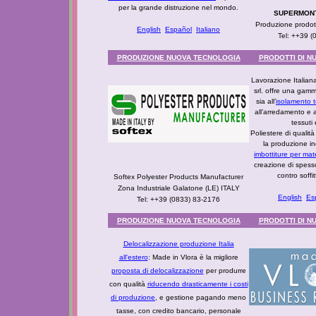
per la grande distruzione nel mondo.
SUPERMONTE
Produzione prodott
English
Español
Italiano
Tel: ++39 
PRODUZIONE NUOVA TECNOLOGIA
PRODOTTI DI N
Lavorazione Italiana
srl. offre una gamm
sia all’
isolamento 
all’arredamento e 
tessuti
Poliestere di qualità
la produzione ind
imbottiture per mat
creazione di spesso
contro soffitt
Softex Polyester Products Manufacturer
Zona Industriale Galatone (LE) ITALY
English
Es
Tel: ++39 (0833) 83-2176
PRODUZIONE NUOVA TECNOLOGIA
PRODOTTI DI N
Delocalizzazione produzione Italia
all'estero
: Made in Vlora è la migliore
proposta di delocalizzazione
per produrre
con qualità
riducendo drasticamente i costi
di produzione
, e gestione pagando meno
tasse, con credito bancario, personale