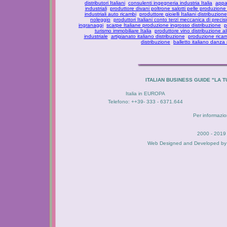
distributori Italiani
consulenti ingegneria industria Italia
appar
industriali
produttore divani poltrone salotti pelle produzione
industriali auto ricambi
produttore gioielli Italiani distribuzione
noleggio
produttori Italiani conto terzi meccanica di precis
ingranaggi
scarpe Italiane produzione ingrosso distribuzione
p
turismo immobiliare Italia
produttore vino distribuzione al
industriale
artigianato italiano distribuzione
produzione ricam
distribuzione
balletto italiano danza
ITALIAN BUSINESS GUIDE "LA
Italia in EUROPA
Telefono: ++39- 333 - 6371.644
Per informazion
2000 - 2019 
Web Designed and Developed b