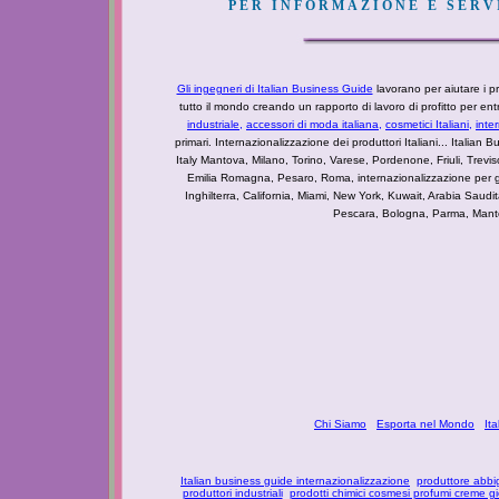
PER INFORMAZIONE E SERVI
Gli ingegneri di Italian Business Guide
lavorano per aiutare i pro
tutto il mondo creando un rapporto di lavoro di profitto per e
industriale
,
accessori di moda italiana,
cosmetici Italiani,
inte
primari. Internazionalizzazione dei produttori Italiani... Italian Bu
Italy Mantova, Milano, Torino, Varese, Pordenone, Friuli, Tre
Emilia Romagna, Pesaro, Roma, internazionalizzazione per g
Inghilterra, California, Miami, New York, Kuwait, Arabia Saudi
Pescara, Bologna, Parma, Mantova
Chi Siamo
Esporta nel Mondo
It
Italian business guide internazionalizzazione
produttore abbi
produttori industriali
prodotti chimici cosmesi profumi creme g