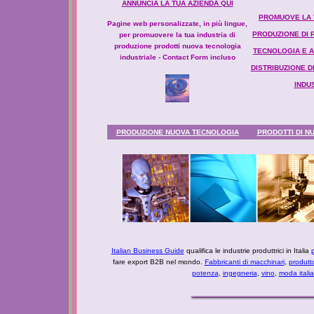
ANNUNCIA LA TUA AZIENDA QUI
PROMUOVE LA T
Pagine web personalizzate, in più lingue,
PRODUZIONE DI 
per promuovere la tua industria di
produzione prodotti nuova tecnologia
TECNOLOGIA E AZ
industriale - Contact Form incluso
DISTRIBUZIONE 
INDU
PRODUZIONE NUOVA TECNOLOGIA
PRODOTTI DI N
Italian Business Guide
qualifica le industrie produttrici in Italia
p
fare export B2B nel mondo.
Fabbricanti di macchinari
,
produtt
potenza
,
ingegneria
,
vino
,
moda itali