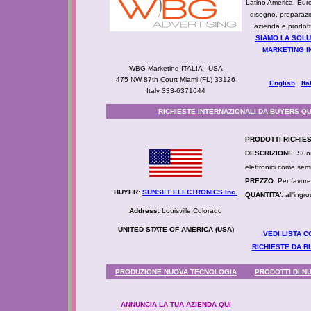
Latino America, Eur
disegno, preparazi
azienda e prodott
SIAMO LA SOLU
MARKETING I
WBG Marketing ITALIA - USA
475 NW 87th Court Miami (FL) 33126
English
Ita
Italy 333-6371644
RICHIESTE INTERNAZIONALI DA BUYERS QU
PRODOTTI RICHIES
DESCRIZIONE
: Sun
elettronici come semic
PREZZO
: Per favore
BUYER:
SUNSET ELECTRONICS Inc.
QUANTITA'
: all'ingr
Address:
Louisville Colorado
UNITED STATE OF AMERICA (USA)
VEDI LISTA 
RICHIESTE DA B
PRODUZIONE NUOVA TECNOLOGIA
PRODOTTI DI N
ANNUNCIA LA TUA AZIENDA QUI