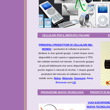
CELLULARI PER IL MERCATO ITALIANO
P
PRINCIPALI PRODUTTORI DI CELLULARI NEL
MONDO
. i produttori di cellulari si possono
dividere in due grandi gruppi. I primi cinque sono
disponibili in tutti i paesi e rappresentano il 75%
dei cellulari venduti nel mondo. Il secondo gruppo
di piccoli fabbricanti che sono disponibili solo in
poche regioni o mercati di nicchia. I cinque grandi
produttori del mercato di cellulari e telefonia
mobile sono:
Nokia
,
Motorola
,
Samsung
,
Sony
Ericsson
and
LG
PRODUZIONE NUOVA TECNOLOGIA
PRODOTTI DI N
VUOI ESPORTARE 
NUOVA TECNOLOG