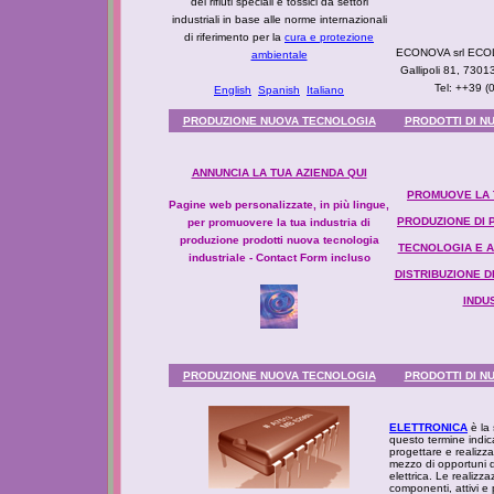
dei rifiuti speciali e tossici da settori
industriali in base alle norme internazionali
di riferimento per la
cura e protezione
ECONOVA srl EC
ambientale
Gallipoli 81, 7301
Tel: ++39 
English
Spanish
Italiano
PRODUZIONE NUOVA TECNOLOGIA
PRODOTTI DI N
ANNUNCIA LA TUA AZIENDA QUI
PROMUOVE LA T
Pagine web personalizzate, in più lingue,
PRODUZIONE DI 
per promuovere la tua industria di
produzione prodotti nuova tecnologia
TECNOLOGIA E AZ
industriale - Contact Form incluso
DISTRIBUZIONE 
INDU
PRODUZIONE NUOVA TECNOLOGIA
PRODOTTI DI N
ELETTRONICA
è la 
questo termine indic
progettare e realizza
mezzo di opportuni di
elettrica. Le realizzaz
componenti, attivi e p