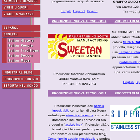
programmazione, acquisti, sicurezza...
GRUPPO GUIDO C
Via Cavour 120,
English
Español
Italiano
Tel: ++39 
PRODUZIONE NUOVA TECNOLOGIA
PRODOTTI DI N
MACCHINE ABBRO
abbronzatura "Made 
cabina
SENZA RAG
prodotto, disegnato
usa
Lampade Infra
tipo sauna naturale
problemi alla p
apparecchiature di
Spa, centri esteti
Produzione Macchine Abbronzatura
46030 Mantova (MN) ITALY
English
Sp
Tel: +39- 329 020-7094
PRODUZIONE NUOVA TECNOLOGIA
PRODOTTI DI N
Produzione industriale dell'
acciaio
inossidabile
contenitori di birra (kegs)
serbatoi per
alimenti e bevande
, contenitori
domestici e industriali per vino ed olio
prodotti in "
acciaio inox
". Professionalità e
tecnologia il binomio perfetto per ogni
contenitore di birra pressurizzato (keg),
Contenitori in acciaio inossidabile
e prodotti