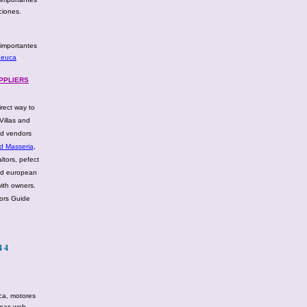
ciones.
 importantes
Leuca
UPPLIERS
irect way to
 Villas and
nd vendors
nd Masseria
,
tors, pefect
ied european
with owners.
tors Guide
44
ica, motores
ginas web