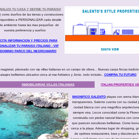
ALIZA TU CASA Y DEFINE TU PARAISO
O
como dueños de las tierras y constructores
isponibles a PERSONALIZAR cada detalle
da ambiente hasta las mas pequeñas de
vuestra preferencia y sueños
CITA INFORMACION Y PRECIOS PARA
NALIZAR TU PARAISO ITALIANO - VIP
DOMINIO PARCO DEL NEGROAMARO
magistral, planeado con vip villas Italianas en un campo de olivos... Nuevas casas fincas tradici
isajes bellisimos ubicados cerca al mar Adriatico y Jonio, todo incluido..
COMPRA TU FUTURO
INMOBILIARIAS VILLAS ITALIANAS
ITALIAN PROPERTIES 
MAGNIFICO SALENTO
playas con arena blan
transparentes, Salento cuenta con su ciudad 
ciudad blanca con una magnifica arquitectura
siempre viva. Lecce conocidad como la Florenc
construida con piedra natural blanca con con
que parecen esculturas bellisimas. Como bon
cerca a la playa. Ademas lugar de shopping, g
de optimos restaurantes, bars y discotecas 
Lecce y el Salento sea uno de los lugares mas