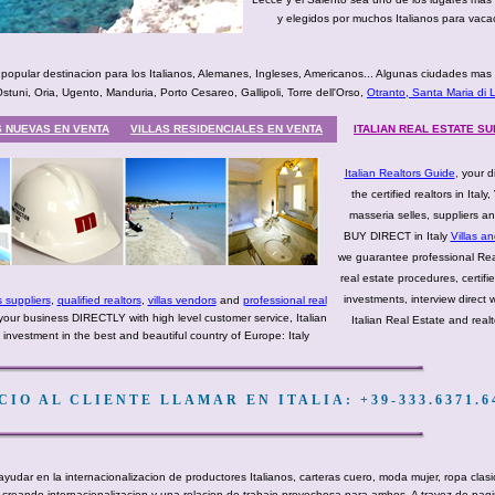
y elegidos por muchos Italianos para vaca
pular destinacion para los Italianos, Alemanes, Ingleses, Americanos... Algunas ciudades mas
uni, Oria, Ugento, Manduria, Porto Cesareo, Gallipoli, Torre dell'Orso,
Otranto, Santa Maria di 
S NUEVAS EN VENTA
VILLAS RESIDENCIALES EN VENTA
ITALIAN REAL ESTATE S
Italian Realtors Guide
,
your d
the certified realtors in Italy,
masseria selles, suppliers a
BUY DIRECT in Italy
Villas a
we guarantee professional Real
real estate procedures, certif
investments, interview direct 
s suppliers
,
qualified realtors
,
villas vendors
and
professional real
your business DIRECTLY with high level customer service, Italian
Italian Real Estate and real
t investment in the best and beautiful country of Europe: Italy
IO AL CLIENTE LLAMAR EN ITALIA: +39-333.6371.6
ayudar en la internacionalizacion de productores Italianos, carteras cuero, moda mujer, ropa clas
ndo creando internacionalizacion y una relacion de trabajo provechosa para ambos. A travez de pa