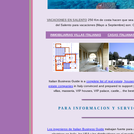
VACACIONES EN SALENTO
250 Km de costa hacen que sea po
del Salento para vacaciones (Mayo a Septiembre) son: Ost
INMOBILIARIAS VILLAS ITALIANAS
CASAS ITALIANA
Italian Business Guide is a
complete list of real estate, house
estate companies
in Italy convinced and prepared to support 
villas, masseria, VIP houses, VIP palace, castle,.. the bes
PARA INFORMACION Y SERVIC
Los ingenieros de Italian Business Guide
trabajan fuerte para 
electricos en Italia, los USA y los distribuidores en el mu