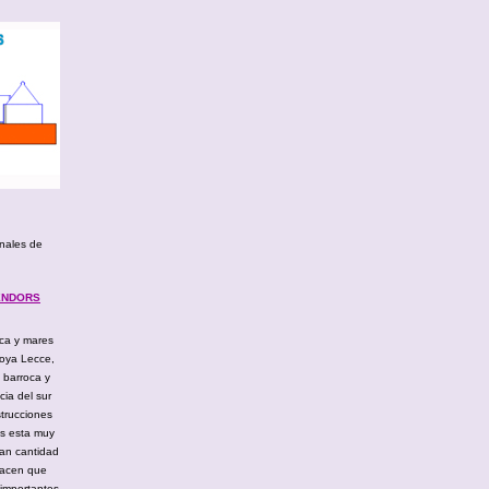
onales de
VENDORS
ca y mares
joya Lecce,
 barroca y
ia del sur
strucciones
us esta muy
ran cantidad
hacen que
 importantes