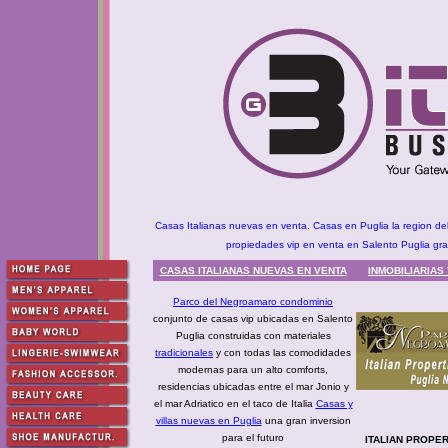
Casas Italianas nuevas en venta. Casas en Puglia la region del ta
propiedades vip en venta en Salento Puglia gran
CASAS ITALIANAS NUEVAS EN VENTA
INMOBILIARIAS 
Parco del Negroamaro condominio
conjunto de casas vip ubicadas en Salento
Puglia construidas con materiales
tradicionales
y con todas las comodidades
modernas para un alto comforts,
residencias ubicadas entre el mar Jonio y
el mar Adriatico en el taco de Italia
Casas y
villas nuevas en Puglia
una gran inversion
para el futuro
ITALIAN PROPER