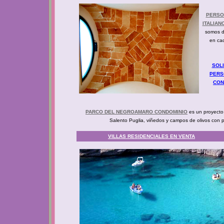
PERSON
ITALIAN
somos d
en ca
SOLI
PERSO
CON
PARCO DEL NEGROAMARO CONDOMINIO
es un proyecto 
Salento Puglia, viñedos y campos de olivos con pa
VILLAS RESIDENCIALES EN VENTA