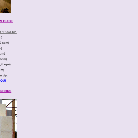
SS GUIDE
O "PUGLIA"
m)
30 sqm)
m)
sqm)
 sqm)
5,4 sqm)
qm)
 vip...
AQUI
VENDORS