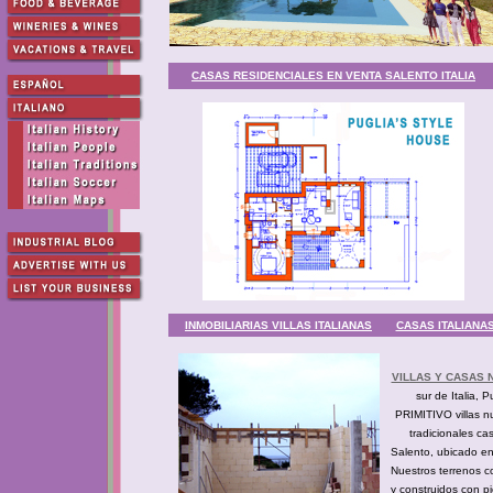
CASAS RESIDENCIALES EN VENTA SALENTO ITALIA
INMOBILIARIAS VILLAS ITALIANAS
CASAS ITALIANA
VILLAS Y CASAS 
sur de Italia,
PRIMITIVO villas 
tradicionales ca
Salento, ubicado ent
Nuestros terrenos c
y construidos con p