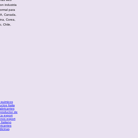
on industria
formal para
USA, Canada,
ina, Corea,
, Chile,
 quimicos
ctos Italia
abricantes
 productor de
ica export
anos export
 Italiano
ricantes
dicinas