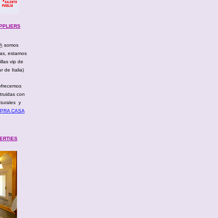
UPPLIERS
A
somos
sas, estamos
llas vip de
 de Italia)
frecemos
truidas con
aturales y
PRA CASA
ERTIES