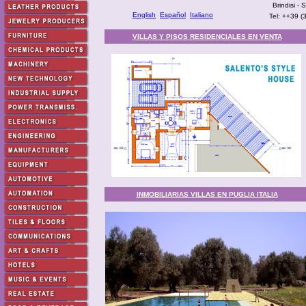
Brindisi -
English
Español
Italiano
Tel: ++39 
VILLAS Y PISOS RESIDENCIALES EN VENTA
INMOBILIARIAS VILLAS EN PUGLIA ITALIA