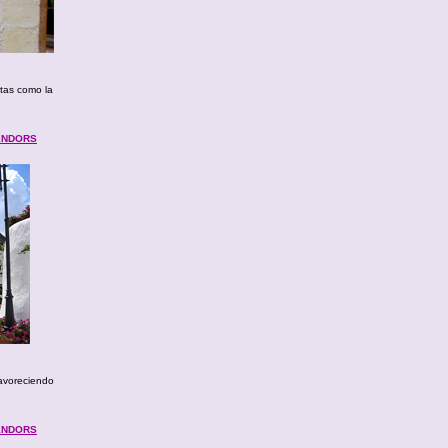
stas como la
VENDORS
favoreciendo
VENDORS