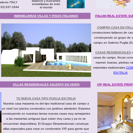
italianos y buscamos
 Salento ITALY
inmobiliarias de todo
(333) 637-1644
el mundo
INMOBILIARIAS VILLAS Y PISOS ITALIANOS
ITALIAN REAL ESTATE S
COMPRA CASA EN ITALI
constructores italianos de ca
construyendo un grupo de vi
campo en Salento Puglia (Sur
CASAS RESIDENCIALES
o
casas de campo, fincas cons
marmol, losetas, piedras n
materiales tradicionales
COM
EN ITALIA
VILLAS RESIDENCIALES SALENTO EN VENTA
VIP REAL ESTATE PROP
TU NUEVA CASA TIPO PUGLIA EN ITALIA
Nuestra casa masseria es del tipo tradicional casa de campo a
un nivel con piscina construidos con jardines alrededor. Estamos
construyendo en nuestras tierras nuevas casas muy semejantes
a las masserias antiguas (que estan muy caras y ya no se
encuentran disponibles). El Gruppo Dimastrodonato construye
villas especiales para crear un condominio VIP para gente que