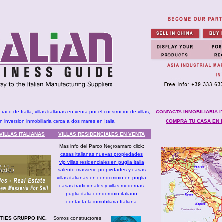
co de Italia, villas italianas en venta por el constructor de villas,
CONTACTA INMOBILIARIA I
 inversion inmobiliaria cerca a dos mares en Italia
COMPRA TU CASA EN I
VILLAS ITALIANAS
VILLAS RESIDENCIALES EN VENTA
Mas info del Parco Negroamaro click:
casas italianas nuevas propiedades
vip villas residenciales en puglia italia
salento masserie propiedades y casas
villas italianas en condominio en puglia
casas tradicionales y villas modernas
puglia italia condominio italiano
contacta la inmobiliaria Italiana
TIES GRUPPO INC.
Somos constructores