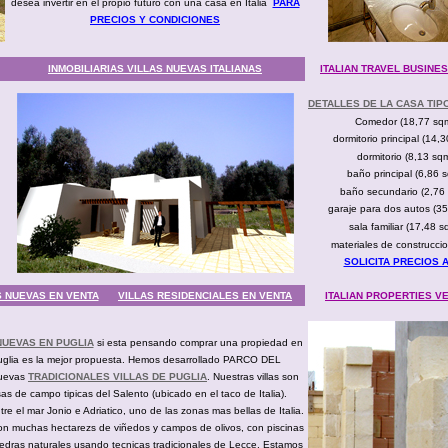
desea invertir en el propio futuro con una casa en Italia
PARA
PRECIOS Y CONDICIONES
INMOBILIARIAS VILLAS NUEVAS ITALIANAS
ITALIAN TRAVEL BUSINE
DETALLES DE LA CASA TIP
Comedor (18,77 sq
dormitorio principal (14,
dormitorio (8,13 sq
baño principal (6,86 
baño secundario (2,76
garaje para dos autos (3
sala familiar (17,48 s
materiales de construccion
SOLICITA PRECIOS 
S NUEVAS EN VENTA
VILLAS RESIDENCIALES EN VENTA
ITALIAN PROPERTIES 
NUEVAS EN PUGLIA
si esta pensando comprar una propiedad en
 Puglia es la mejor propuesta. Hemos desarrollado PARCO DEL
nuevas
TRADICIONALES VILLAS DE PUGLIA
. Nuestras villas son
sas de campo tipicas del Salento (ubicado en el taco de Italia).
re el mar Jonio e Adriatico, uno de las zonas mas bellas de Italia.
on muchas hectarezs de viñedos y campos de olivos, con piscinas
iedras naturales usando tecnicas tradicionales de Lecce. Estamos