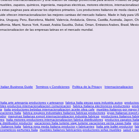
muebles, zapatos, quimicos, ingenieria, maquinas electricas, motores electricos, internacionalizaci
s estas paginas para alcanzar los objetivos primarios. Los productores Italianos de moda clasica 
uide ofrecen internacionalizacion las mejores camisas del mercado Italiano. Made in Italy para 
a, Uruguay, Peru, Barcelona, Madrid, Valencia, Andalucia, Girona, Castilla, Australia, Japon, Ch
lifornia, Miami, Nueva York, Kuwait, Arabia Saudita, Dubai, Oman, Emiratos Arabes, Brasil, Mexico
ernacionalizacion de las empresas latinas en el mercado mundial.
 Italian Business Guide
Terminos y Condiciones
Politica de la Privacy
Internacionalizacion
Italia arte artesania productores y artesanos
fabrica Italia piezas para industria autos
productos
ebles productos internacionalizacion comunicacion
fabrica Italiana electronicos productores
produ
ia
Italia productores bebidas internacionalizacion aceite oliva cafe
muebles Italianos por mayor f
acaciones Italia
fabrica equipos industriales Italianos fabricas productores
joyas Italianas export
uidor
maquinas Italianas export internacionalizacion industria fabricas
productores Italianos fabr
ores
Italia motores productores internacionalizacion fabrica distribuidores
productos zapatos Itali
a distribuidor productor
vacaciones Italia turismo viaje turismo vacaciones venta casas Italia
vino
Italianos Italia
fabrica ropa moda Italiana productor y fabricantes
Italia arte ballet productor
fab
cosmeticos perfumes Italia
muebles Italianos fabricantes productores sofas muebles
salud y me