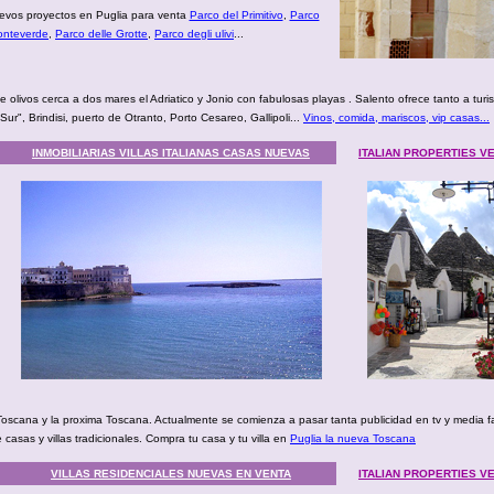
evos proyectos en Puglia para venta
Parco del Primitivo
,
Parco
nteverde
,
Parco delle Grotte
,
Parco degli ulivi
...
 olivos cerca a dos mares el Adriatico y Jonio con fabulosas playas . Salento ofrece tanto a turi
r", Brindisi, puerto de Otranto, Porto Cesareo, Gallipoli...
Vinos, comida, mariscos, vip casas...
INMOBILIARIAS VILLAS ITALIANAS CASAS NUEVAS
ITALIAN PROPERTIES 
Toscana y la proxima Toscana. Actualmente se comienza a pasar tanta publicidad en tv y media 
asas y villas tradicionales. Compra tu casa y tu villa en
Puglia la nueva Toscana
VILLAS RESIDENCIALES NUEVAS EN VENTA
ITALIAN PROPERTIES 