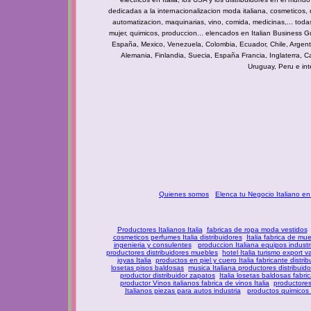
dedicadas a
la internacionalizacion moda italiana, cosmeticos, 
automatizacion, maquinarias, vino, comida, medicinas,... toda
mujer, quimicos, produccion... elencados en Italian Business G
España, Mexico, Venezuela, Colombia, Ecuador, Chile, Argentin
Alemania, Finlandia, Suecia, España Francia, Inglaterra, Ca
Uruguay, Peru e int
Quienes somos
Elenca tu Negocio Italiano en
Productores Italianos Italia
fabricas de ropa moda vestidos
cosmeticos perfumes Italia distribuidores
Italia fabrica de mu
ingenieria y consulentes
produccion Italiana equipos industr
productores distribuidores muebles
hotel Italia turismo export v
joyas Italia
productos en piel y cuero Italia fabricante distrib
losetas pisos baldosas
musica Italiana productores distribuid
productor distribuidor zapatos
Italia losetas baldosas fabric
productor Vinos italianos fabrica de vinos Italia
productores 
Italianos piezas para autos industria
productos quimicos 