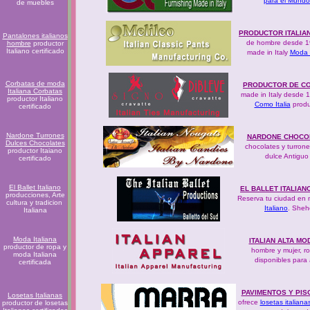
para el Mundo
de muebles
PRODUCTOR ITALIA
Pantalones italianos
de hombre desde 
hombre
productor
Italiano certificado
made in Italy
Moda 
Corbatas de moda
PRODUCTOR DE CO
Italiana Corbatas
made in Italy desde 
productor Italiano
Como Italia
produ
certificado
Nardone Turrones
NARDONE CHOCOL
Dulces Chocolates
chocolates y turrone
productor Itaiano
dulce Antiguo
certificado
El Ballet Italiano
EL BALLET ITALIA
producciones, Arte
Reserva tu ciudad en 
cultura y tradicion
Italiano
. Sheh
Italiana
Moda Italiana
ITALIAN ALTA MO
productor de ropa y
hombre y mujer, ro
moda Italiana
disponibles para
certificada
PAVIMENTOS Y PIS
Losetas Italianas
ofrece
losetas italian
productor de losetas