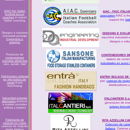
AIAC the Italian
AIAC - FIGC ITAL
football soccer
association
AIAC is th
coaches
to export
support the
Ita
Italian coaching
Disegno e soluzioni
DISEGNO E SVILU
Industriali prototipi
macchine industriali 
Ingegneria e
disegno e svil
sviluppo
Productor de
CONTENEDORES DE 
contenedores
italiano de conte
industria alimentos
industriales en acero
vino, aceite, miel
Fabricantes carteras
ENTRA' BOLSOS DE
en piel bolsos de
piel,
carteras de mujere
moda
Entrà
distribuidtores 
franchising
Italcantieri energia
ITALCANTIERI S.
alternativa
produce
generacion de ener
e instala centrales
solares fotovol
eolicas y solares
Fabricante de
RITA AZZELLINI C
carteras en cuero
Coleccion de carte
carteras de mujeres
Italiana
. Carteras
moda Italiana