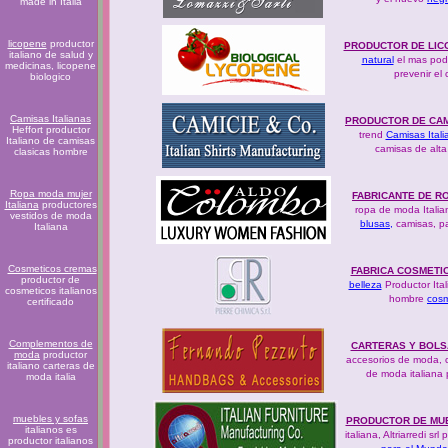
made in Italia
licopene
productor
PRODUCTOR DE LIC
italiano de salud y
natural
el mas pode
medicinas, licopene
prevenir el
biologico
Camisas Italianas
PRODUCTOR DE CA
Heffort productor
trend
Camisas Ital
Italiano de camisas
camisas de alta
clasicas hombre
Ropa moda mujer
FABRICANTE DE R
Italiana
productores
ropa de moda Itali
vestidos de moda
blusas,
camisas,
p
Italiana
Cosmeticos cremas
FABRICA COSMETIC
productor de
belleza
Productor Ita
cosmeticos italianos
hombre
cosm
certificado
Complementos de
CARTERAS Y BOLS
moda
productor
accesorios de moda, c
italiano carteras de
de moda italiana 
moda italia
muebles y sofas
PRODUCTOR DE MUE
italianos es
italiana, Altriarredi s
productor italianos