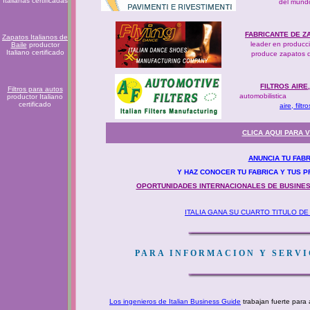
Italianas certificadas
del mund
FABRICANTE DE Z
Zapatos Italianos de
leader en producc
Baile
productor
Italiano certificado
produce zapatos 
FILTROS AIRE
Filtros para autos
automobilistica
productor Italiano
certificado
aire, filt
CLICA AQUI PARA 
ANUNCIA TU FAB
Y HAZ CONOCER TU FABRICA Y TUS 
OPORTUNIDADES INTERNACIONALES DE BUSINE
ITALIA GANA SU CUARTO TITULO 
PARA INFORMACION Y SERVIC
Los ingenieros de Italian Business Guide
trabajan fuerte para 