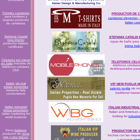
Trimplex camisetas
PRODUCTOR DE C
para hombres y
camisetas elegantes, c
mujeres productor
italian cas
de camisetas
Stefania Cataldi
STEFANIA CATALDI
ropa interior
ropas de baño para
productor Italiano
intima Ital
certificado
Celulares por mayor
TELEFONOS CELU
en Italia
industria de
telefonos celulares
telefonos celulares
desbloqueados para 
USA
Italian
vip real
VIP NEW PUGLIA 
estate properties
salento puglia
vip re
masseria Italy
traditional masse
condominium
Italian industrial
ITALIAN INDUSTRIA
global advertising
Italian and American a
italian marketing for
looking for
industria
world business
Vinos
Italianos
PRODUCTOR DE V
productor de
vinos
hechas con las mejore
rojo y vino blanco
y el nuevo
neg