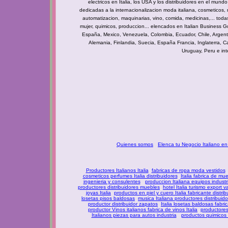
electricos en Italia, los USA y los distribuidores en el mu
dedicadas a
la internacionalizacion moda italiana, cosmeticos, 
automatizacion, maquinarias, vino, comida, medicinas,... toda
mujer, quimicos, produccion... elencados en Italian Business G
España, Mexico, Venezuela, Colombia, Ecuador, Chile, Argentin
Alemania, Finlandia, Suecia, España Francia, Inglaterra, Ca
Uruguay, Peru e int
Quienes somos
Elenca tu Negocio Italiano en
Productores Italianos Italia
fabricas de ropa moda vestidos
cosmeticos perfumes Italia distribuidores
Italia fabrica de mu
ingenieria y consulentes
produccion Italiana equipos industr
productores distribuidores muebles
hotel Italia turismo export v
joyas Italia
productos en piel y cuero Italia fabricante distrib
losetas pisos baldosas
musica Italiana productores distribuid
productor distribuidor zapatos
Italia losetas baldosas fabric
productor Vinos italianos fabrica de vinos Italia
productores 
Italianos piezas para autos industria
productos quimicos 