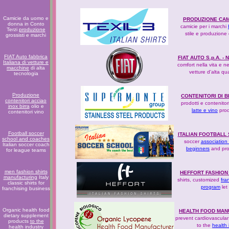
Camicie da uomo e
PRODUZIONE CAM
donna in Conto
camicie per i marchi
Terzi
produzione
stile e produzione 
grossisti e marchi
FIAT Auto fabbrica
FIAT AUTO S.p.A. 
Italiana di vetture e
comfort nella vita e n
macchine
di alta
vetture d'alta qu
tecnologia
Produzione
CONTENITORI DI B
contenitori acciao
prodotti e contenitor
inox birra
olio e
latte e vino
prod
contenitori vino
Football soccer
ITALIAN FOOTBALL
school and coaches
soccer
association
Italian soccer coach
beginners
and prof
for league teams
men fashion shirts
HEFFORT FASHION 
manufacturing
Italy
shirts, customized
fra
classic shirts for
program
let
franchising business
Organic health food
HEALTH FOOD MAN
dietary supplement
prevent cardiovascula
products
to the
to the
health 
health industry