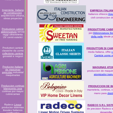
Ingenieria Italiana
EMPRESA ITALIA
de construccion
Italianos ofreece
Arqu
arquitectura urbana,
civil construccion 
obras proyectos
Produzione cabine
PRODUTTORE CABI
abbronzatura
senza
per
Abbronzatura Sic
raggi ultravioletta
della pelle
ideale pe
UV centri estetici
Produttori camicie
PRODUTTORI DI CAM
classiche da uomo
moda Italiana, offre
c
collezione camicie
Camicie uomo mad
grossisti e negozi
Productor Italiano
MAQUINAS ATO
de maquinas
produccion de maqui
agricolas
industrial
atomizador trai
maquinarias
Produccion cortinas
PRODUCCION DE BL
blanqueria casa
manteleria, cortinas,
cortinas por mayor
mano para
dist
cubrecamas
Radeco
Linear
RADECO S.R.L SIS
productor sistemas
de precision Radeco 
lineales Italianos
desarrollar
certificados