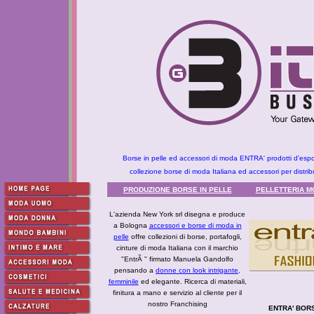
Borse in pelle ed accessori di moda ENTRA' prodotti d'espor
collezione borse di moda Italiana ed accessori per distri
PRODUZIONE BORSE IN PELLE
PELLETTERIA MO
L'azienda New York srl disegna e produce
a Bologna
accessori e borse di moda in
pelle
offre collezioni di borse, portafogli,
cinture di moda Italiana con il marchio
"EntrÃ " firmato Manuela Gandolfo
pensando a
donne con look intrigante,
femminile
ed elegante. Ricerca di materiali,
finitura a mano e servizio al cliente per il
nostro Franchising
ENTRA' BORS