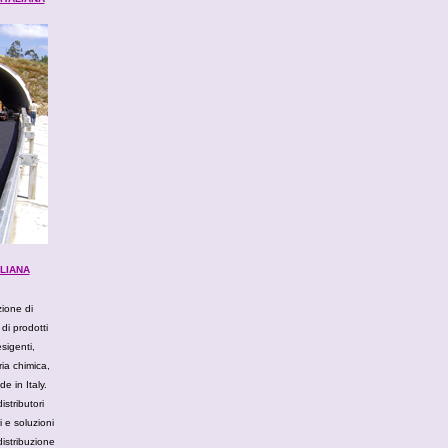
ALIANA
ione di
di prodotti
esigenti,
ria chimica,
e in Italy
.
distributori
i e soluzioni
distribuzione