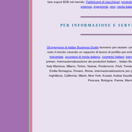
fare export B2B nel mondo.
Fabbricanti di macchinari
,
produtt
potenza
,
ingegneria
,
vino
,
moda itali
PER INFORMAZIONE E SERVI
Gli ingegneri di Italian Business Guide
lavorano per aiutare i pro
tutto il mondo creando un rapporto di lavoro di profitto per e
industriale
,
accessori di moda italiana,
cosmetici Italiani,
inte
primari. Internazionalizzazione dei produttori Italiani... Italian Bu
Italy Mantova, Milano, Torino, Varese, Pordenone, Friuli, Tre
Emilia Romagna, Pesaro, Roma, internazionalizzazione per g
Inghilterra, California, Miami, New York, Kuwait, Arabia Saudi
Pescara, Bologna, Parma, Mantova