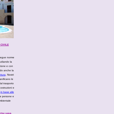
CIVILE
segue norme
tudiando la
azione e con
ndo anche la
ttura
. Nostri
anificano le
dal trasporto
costruzioni e
i
in base alle
e persone e
ambientale
ITALIANA