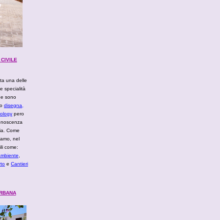
CIVILE
ata una delle
e specialità
one sono
do
disegna,
ology
pero
conoscenza
lia. Come
iamo, nel
ili come:
mbiente
,
rto
e
Cantieri
URBANA