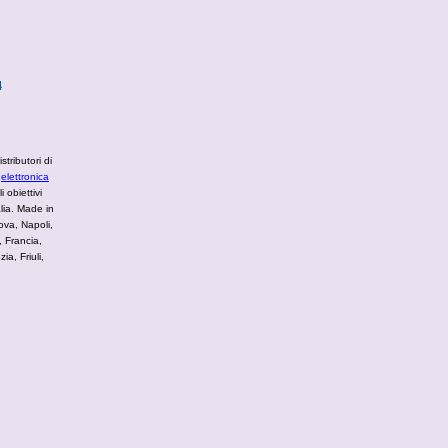
4
stributori di
,
elettronica
 obiettivi
alia. Made in
ova, Napoli,
 Francia,
a, Friuli,