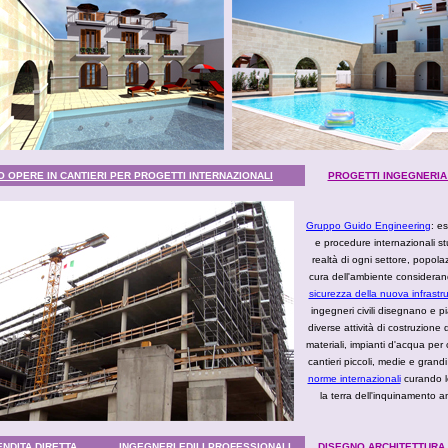
O OPERE IN CANTIERI PER PROGETTI INTERNAZIONALI
PROGETTI INGEGNERIA 
Gruppo Guido Engineering
: e
e procedure internazionali s
realtà di ogni settore, popol
cura dell'ambiente considera
sicurezza della nuova infrastru
ingegneri civili disegnano e pi
diverse attività di costruzione 
materiali, impianti d'acqua per 
cantieri piccoli, medie e grand
norme internazionali
curando l
la terra dell'inquinamento 
NDITA DIRETTA
INGEGNERI EDILI PROFESSIONALI
DISEGNO ARCHITETTURA 