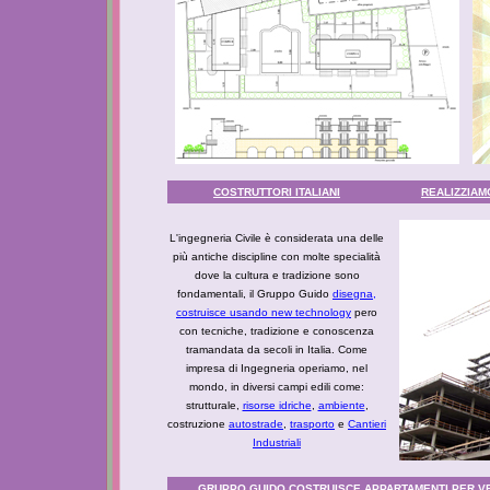
COSTRUTTORI ITALIANI
REALIZZIAM
L'ingegneria Civile è considerata una delle
più antiche discipline con molte specialità
dove la cultura e tradizione sono
fondamentali, il Gruppo Guido
disegna,
costruisce usando new technology
pero
con tecniche, tradizione e conoscenza
tramandata da secoli in Italia. Come
impresa di Ingegneria operiamo, nel
mondo, in diversi campi edili come:
strutturale,
risorse idriche
,
ambiente
,
costruzione
autostrade
,
trasporto
e
Cantieri
Industriali
GRUPPO GUIDO COSTRUISCE APPARTAMENTI PER VE