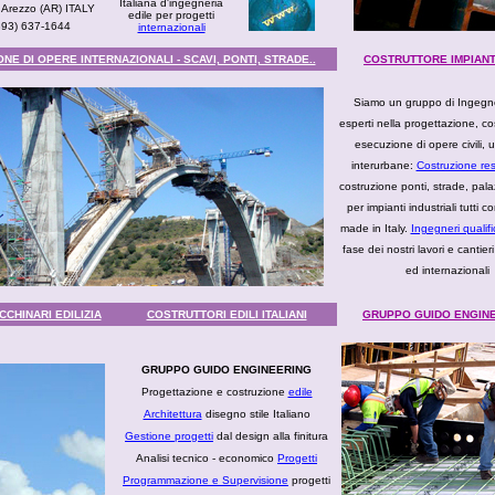
Italiana d'ingegneria
 Arezzo (AR) ITALY
edile per progetti
(393) 637-1644
internazionali
NE DI OPERE INTERNAZIONALI - SCAVI, PONTI, STRADE..
COSTRUTTORE IMPIANTI
Siamo un gruppo di Ingegner
esperti nella progettazione, c
esecuzione di opere civili,
interurbane:
Costruzione res
costruzione ponti, strade, palaz
per impianti industriali tutti co
made in Italy.
Ingegneri qualifi
fase dei nostri lavori e cantieri 
ed internazionali
CHINARI EDILIZIA
COSTRUTTORI EDILI ITALIANI
GRUPPO GUIDO ENGIN
GRUPPO GUIDO ENGINEERING
Progettazione e costruzione
edile
Architettura
disegno stile Italiano
Gestione progetti
dal design alla finitura
Analisi tecnico - economico
Progetti
Programmazione e Supervisione
progetti