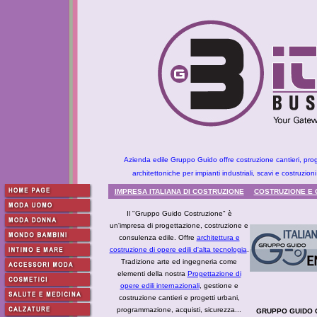
Azienda edile Gruppo Guido offre costruzione cantieri, proget
architettoniche per impianti industriali, scavi e costruzioni 
IMPRESA ITALIANA DI COSTRUZIONE
COSTRUZIONE E 
Il "Gruppo Guido Costruzione" è
un'impresa di progettazione, costruzione e
consulenza edile. Offre
architettura e
costruzione di opere edili d'alta tecnologia
.
Tradizione arte ed ingegneria come
elementi della nostra
Progettazione di
opere edili internazionali
, gestione e
costruzione cantieri e progetti urbani,
programmazione, acquisti, sicurezza...
GRUPPO GUIDO C