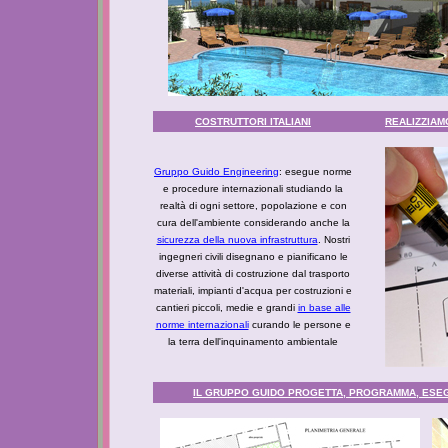
COSTRUTTORI ITALIANI
REALIZZIAM
Gruppo Guido Engineering
: esegue norme
e procedure internazionali studiando la
realtà di ogni settore, popolazione e con
cura dell'ambiente considerando anche la
sicurezza della nuova infrastruttura
. Nostri
ingegneri civili disegnano e pianificano le
diverse attività di costruzione dal trasporto
materiali, impianti d'acqua per costruzioni e
cantieri piccoli, medie e grandi
in base alle
norme internazionali
curando le persone e
la terra dell'inquinamento ambientale
IL GRUPPO GUIDO PROGETTA, PROGRAMMA, ESEGU