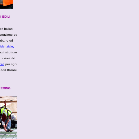
 EDILI
i Italiani
ostruzione ed
 urbane ed
idenziale
,
zi, strutture
n criteri del
cati
per ogni
edili Italiani
EERING