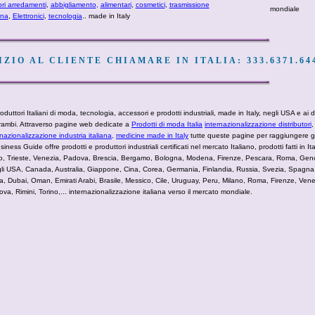
ori arredamenti
,
abbigliamento
,
alimentari
,
cosmetici
,
trasmissione
mondiale
ana
,
Elettronici
,
tecnologia
.. made in Italy
ZIO AL CLIENTE CHIAMARE IN ITALIA: 333.6371.64
duttori Italiani di moda, tecnologia, accessori e prodotti industriali, made in Italy, negli USA e ai di
ntrambi. Attraverso pagine web dedicate a
Prodotti di moda Italia
internazionalizzazione distributori
rnazionalizzazione industria italiana,
medicine made in Italy
tutte queste pagine per raggiungere gli
siness Guide offre prodotti e produttori industriali certificati nel mercato Italiano, prodotti fatti in It
viso, Trieste, Venezia, Padova, Brescia, Bergamo, Bologna, Modena, Firenze, Pescara, Roma, Gen
li USA, Canada, Australia, Giappone, Cina, Corea, Germania, Finlandia, Russia, Svezia, Spagna,
ta, Dubai, Oman, Emirati Arabi, Brasile, Messico, Cile, Uruguay, Peru, Milano, Roma, Firenze, Venezi
, Rimini, Torino,... internazionalizzazione italiana verso il mercato mondiale.