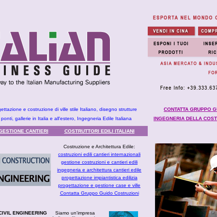
tazione e costruzione di ville stile Italiano, disegno strutture
CONTATTA GRUPPO G
ponti, gallerie in Italia e all'estero, Ingegneria Edile Italiana
INGEGNERIA DELLA COS
GESTIONE CANTIERI
COSTRUTTORI EDILI ITALIANI
Costruzione e Architettura Edile:
costruzioni edili cantieri internazionali
gestione costruzioni e cantieri edili
ingegneria e architettura cantieri edile
progettazione impiantistica edilizia
progettazione e gestione case e ville
Contatta Gruppo Guido Costruzioni
IVIL ENGINEERING
Siamo un'impresa