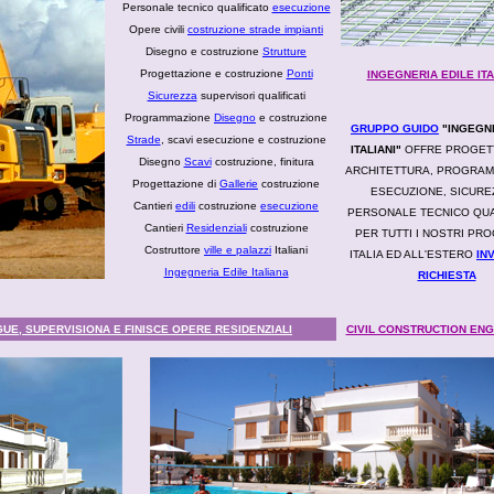
Personale tecnico qualificato
esecuzione
Opere civili
costruzione strade impianti
Disegno e costruzione
Strutture
Progettazione e costruzione
Ponti
INGEGNERIA EDILE IT
Sicurezza
supervisori qualificati
Programmazione
Disegno
e costruzione
GRUPPO GUIDO
"INGEGNE
Strade
, scavi esecuzione e costruzione
ITALIANI"
OFFRE PROGET
Disegno
Scavi
costruzione, finitura
ARCHITETTURA, PROGRAM
Progettazione di
Gallerie
costruzione
ESECUZIONE, SICURE
Cantieri
edili
costruzione
esecuzione
PERSONALE TECNICO QUA
Cantieri
Residenziali
costruzione
PER TUTTI I NOSTRI PRO
Costruttore
ville e palazzi
Italiani
ITALIA ED ALL'ESTERO
IN
Ingegneria Edile Italiana
RICHIESTA
E, SUPERVISIONA E FINISCE OPERE RESIDENZIALI
CIVIL CONSTRUCTION ENG