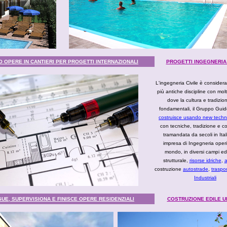
O OPERE IN CANTIERI PER PROGETTI INTERNAZIONALI
PROGETTI INGEGNERIA 
L'ingegneria Civile è consider
più antiche discipline con molt
dove la cultura e tradizi
fondamentali, il Gruppo Gui
costruisce usando new techn
con tecniche, tradizione e 
tramandata da secoli in Ita
impresa di Ingegneria oper
mondo, in diversi campi ed
strutturale,
risorse idriche
,
a
costruzione
autostrade
,
traspo
Industriali
E, SUPERVISIONA E FINISCE OPERE RESIDENZIALI
COSTRUZIONE EDILE 