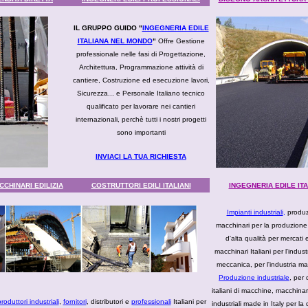
IL GRUPPO GUIDO "
INGEGNERIA EDILE
ITALIANA NEL MONDO
"
Offre Gestione
professionale nelle fasi di Progettazione,
Architettura, Programmazione attività di
cantiere, Costruzione ed esecuzione lavori,
Sicurezza... e Personale Italiano tecnico
qualificato per lavorare nei cantieri
internazionali, perchè tutti i nostri progetti
sono importanti
INVIACI LA TUA RICHIESTA
CHINARI EDILIZIA
COSTRUTTORI EDILI ITALIANI
INGEGNERIA EDILE IT
Impianti industriali
,
produz
macchinari per la produzione 
d'alta qualità per mercati 
macchinari Italiani per l'indust
meccanica, per l'industria mad
Produzione industriale
, per 
italiani di macchine, macchinar
roduttori industriali
,
fornitori
, distributori e
professionali
Italiani per
industriali made in Italy per la 