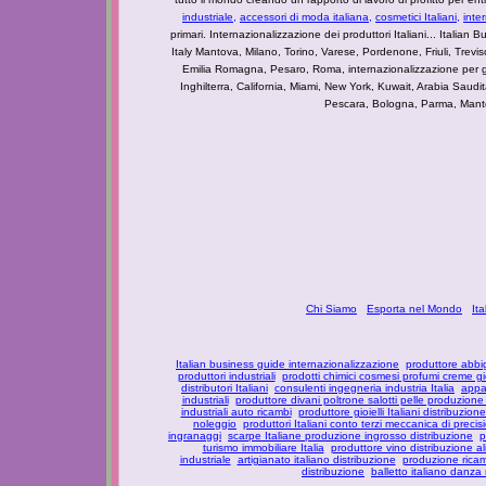
industriale
,
accessori di moda italiana,
cosmetici Italiani,
inte
primari. Internazionalizzazione dei produttori Italiani... Italian Bu
Italy Mantova, Milano, Torino, Varese, Pordenone, Friuli, Tre
Emilia Romagna, Pesaro, Roma, internazionalizzazione per g
Inghilterra, California, Miami, New York, Kuwait, Arabia Saudi
Pescara, Bologna, Parma, Mantova
Chi Siamo
Esporta nel Mondo
It
Italian business guide internazionalizzazione
produttore abbi
produttori industriali
prodotti chimici cosmesi profumi creme g
distributori Italiani
consulenti ingegneria industria Italia
appar
industriali
produttore divani poltrone salotti pelle produzione
industriali auto ricambi
produttore gioielli Italiani distribuzione
noleggio
produttori Italiani conto terzi meccanica di precis
ingranaggi
scarpe Italiane produzione ingrosso distribuzione
p
turismo immobiliare Italia
produttore vino distribuzione al
industriale
artigianato italiano distribuzione
produzione ricam
distribuzione
balletto italiano danza