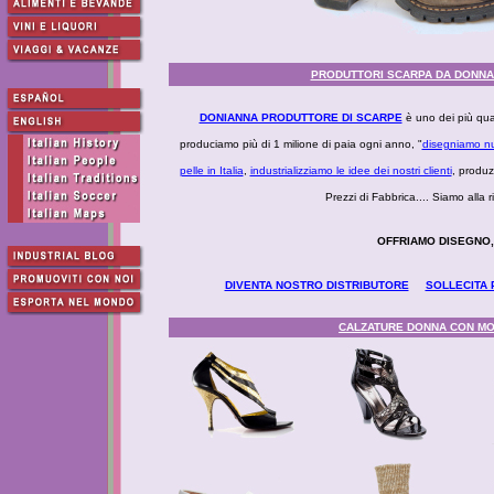
PRODUTTORI SCARPA DA DONNA -
DONIANNA PRODUTTORE DI SCARPE
è uno dei più quali
produciamo più di 1 milione di paia ogni anno, "
disegniamo nu
pelle in Italia
,
industrializziamo le idee dei nostri clienti
, produ
Prezzi di Fabbrica.... Siamo alla 
OFFRIAMO DISEGNO, 
DIVENTA NOSTRO DISTRIBUTORE
SOLLECITA 
CALZATURE DONNA CON MODE