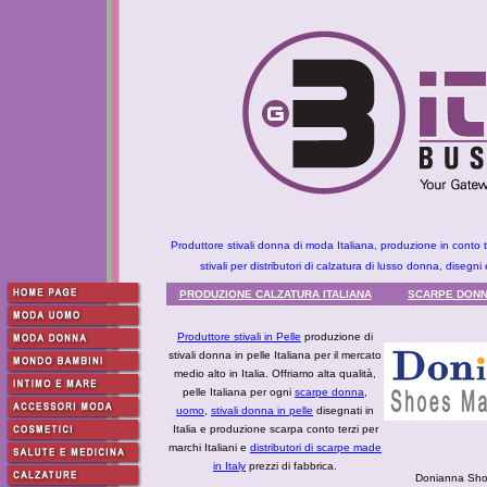
Produttore stivali donna di moda Italiana, produzione in conto t
stivali per distributori di calzatura di lusso donna, disegni 
PRODUZIONE CALZATURA ITALIANA
SCARPE DONNA
Produttore stivali in Pelle
produzione di
stivali donna in pelle Italiana per il mercato
medio alto in Italia. Offriamo alta qualità,
pelle Italiana per ogni
scarpe donna
,
uomo
,
stivali donna in pelle
disegnati in
Italia e produzione scarpa conto terzi per
marchi Italiani e
distributori di scarpe made
in Italy
prezzi di fabbrica.
Donianna Sho