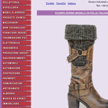
Durres industrial 
English
Español
Italiano
T
el: +39-
SCARPE DONNA MODELLI IN PELLE ITALIAN