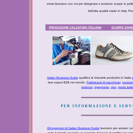
ormai lavorano con noi per disegnare e produrre scarpe in pelle 
dell'alta qualità made in Italy. 
PRODUZIONE CALZATURA ITALIANA
SCARPE DONNA
Italian Business Guide
qualifica le industrie produttrici in Italia
p
fare export B2B nel mondo.
Fabbricanti di macchinari
,
produtt
potenza
,
ingegneria
,
vino
,
moda itali
PER INFORMAZIONE E SERVI
Gli ingegneri di Italian Business Guide
lavorano per aiutare i pro
tutto il mondo creando un rapporto di lavoro di profitto per e