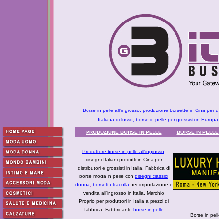
Borse in pelle all'ingrosso, produzione borsette in Cina per di
Italiana di lusso, borse in pelle per grossisti in Euro
PRODUZIONE BORSE IN PELLE
BORSE IN PELLE
Produttore borse in pelle all'ingrosso
,
disegni Italiani prodotti in Cina per
distributori e grossisti in Italia. Fabbrica di
borse moda in pelle con
disegni classici
donna
,
borsetta tracolla
per importazione e
vendita all'ingrosso in Italia. Marchio
Proprio per produttori in Italia a prezzi di
fabbrica. Fabbricante
borse in pelle
Borse in pel