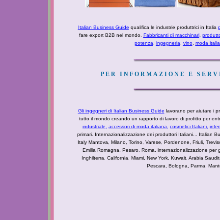
Italian Business Guide
qualifica le industrie produttrici in Italia
p
fare export B2B nel mondo.
Fabbricanti di macchinari
,
produtt
potenza
,
ingegneria
,
vino
,
moda itali
PER INFORMAZIONE E SERVI
Gli ingegneri di Italian Business Guide
lavorano per aiutare i pro
tutto il mondo creando un rapporto di lavoro di profitto per e
industriale
,
accessori di moda italiana,
cosmetici Italiani,
inte
primari. Internazionalizzazione dei produttori Italiani... Italian Bu
Italy Mantova, Milano, Torino, Varese, Pordenone, Friuli, Tre
Emilia Romagna, Pesaro, Roma, internazionalizzazione per g
Inghilterra, California, Miami, New York, Kuwait, Arabia Saudi
Pescara, Bologna, Parma, Mantova