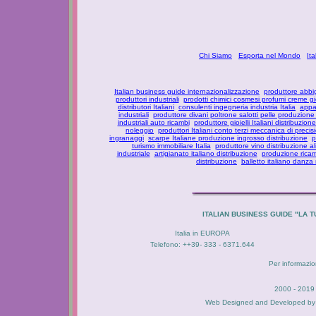
Chi Siamo
Esporta nel Mondo
It
Italian business guide internazionalizzazione
produttore abbi
produttori industriali
prodotti chimici cosmesi profumi creme g
distributori Italiani
consulenti ingegneria industria Italia
appar
industriali
produttore divani poltrone salotti pelle produzione
industriali auto ricambi
produttore gioielli Italiani distribuzione
noleggio
produttori Italiani conto terzi meccanica di precis
ingranaggi
scarpe Italiane produzione ingrosso distribuzione
p
turismo immobiliare Italia
produttore vino distribuzione al
industriale
artigianato italiano distribuzione
produzione ricam
distribuzione
balletto italiano danza
ITALIAN BUSINESS GUIDE "LA
Italia in EUROPA
Telefono: ++39- 333 - 6371.644
Per informazion
2000 - 2019 
Web Designed and Developed b