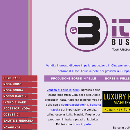
Vendita ingrosso di borse in pelle, produzione in Cina per vendi
pellame di lusso, borse in pelle per grossisti in Euro
PRODUZIONE BORSE IN PELLE
BORSE IN PELLE
Vendita di borse in pelle
, ingrosso borse
Italiane prodotti in Cina per distributori e
grossisti in Italia. Fabbrica di borse moda in
pelle con
disegni classici donna
,
borsetta
tracolla
per importazione e vendita
all'ingrosso in Italia. Marchio Proprio per
produttori in Italia a prezzi di fabbrica.
Fabbricante
borse in pelle
Borse in pel