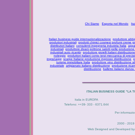
Chi Siamo
Esporta nel Mondo
It
Italian business guide internazionalizzazione
produttore abbi
produttori industriali
prodotti chimici cosmesi profumi creme g
distributori Italiani
consulenti ingegneria industria Italia
appar
industriali
produttore divani poltrone salotti pelle produzione
industriali auto ricambi
produttore gioielli Italiani distribuzione
noleggio
produttori Italiani conto terzi meccanica di precis
ingranaggi
scarpe Italiane produzione ingrosso distribuzione
p
turismo immobiliare Italia
produttore vino distribuzione al
industriale
artigianato italiano distribuzione
produzione ricam
distribuzione
balletto italiano danza
ITALIAN BUSINESS GUIDE "LA
Italia in EUROPA
Telefono: ++39- 333 - 6371.644
Per informazion
2000 - 2019 
Web Designed and Developed b