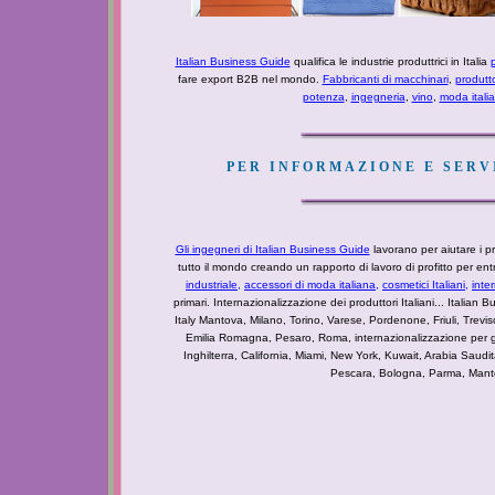
Italian Business Guide
qualifica le industrie produttrici in Italia
p
fare export B2B nel mondo.
Fabbricanti di macchinari
,
produtt
potenza
,
ingegneria
,
vino
,
moda itali
PER INFORMAZIONE E SERVI
Gli ingegneri di Italian Business Guide
lavorano per aiutare i pro
tutto il mondo creando un rapporto di lavoro di profitto per e
industriale
,
accessori di moda italiana,
cosmetici Italiani,
inte
primari. Internazionalizzazione dei produttori Italiani... Italian Bu
Italy Mantova, Milano, Torino, Varese, Pordenone, Friuli, Tre
Emilia Romagna, Pesaro, Roma, internazionalizzazione per g
Inghilterra, California, Miami, New York, Kuwait, Arabia Saudi
Pescara, Bologna, Parma, Mantova