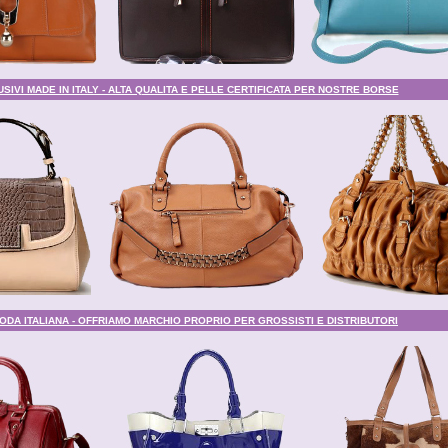
SIVI MADE IN ITALY - ALTA QUALITA E PELLE CERTIFICATA PER NOSTRE BORSE
ODA ITALIANA - OFFRIAMO MARCHIO PROPRIO PER GROSSISTI E DISTRIBUTORI