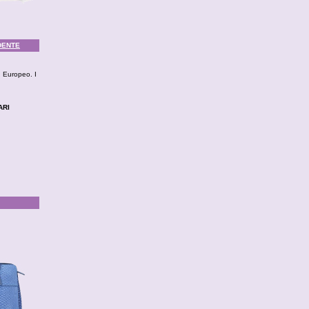
DENTE
d Europeo. I
ARI