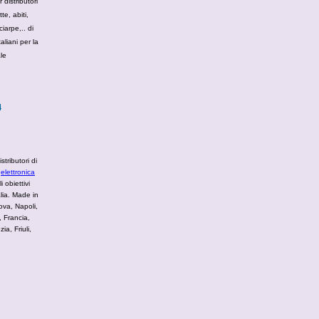
r distributori
te, abiti,
iarpe,.. di
aliani per la
le
4
stributori di
,
elettronica
 obiettivi
alia. Made in
ova, Napoli,
 Francia,
a, Friuli,