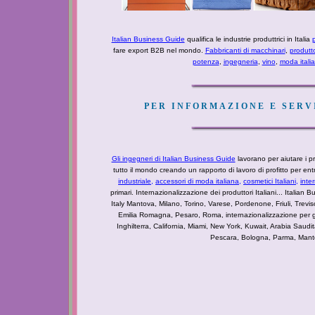
Italian Business Guide
qualifica le industrie produttrici in Italia
p
fare export B2B nel mondo.
Fabbricanti di macchinari
,
produtt
potenza
,
ingegneria
,
vino
,
moda itali
PER INFORMAZIONE E SERVI
Gli ingegneri di Italian Business Guide
lavorano per aiutare i pro
tutto il mondo creando un rapporto di lavoro di profitto per e
industriale
,
accessori di moda italiana,
cosmetici Italiani,
inte
primari. Internazionalizzazione dei produttori Italiani... Italian Bu
Italy Mantova, Milano, Torino, Varese, Pordenone, Friuli, Tre
Emilia Romagna, Pesaro, Roma, internazionalizzazione per g
Inghilterra, California, Miami, New York, Kuwait, Arabia Saudi
Pescara, Bologna, Parma, Mantova