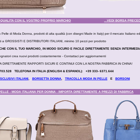
 QUALITA CON IL VOSTRO PROPRIO MARCHIO
...VEDI BORSA PRECE
 Pelle di Moda Donna, prodotti di alta qualità (con disegni Made in Italy) per il mercato Italiano e
zzati a GROSSISTI E DISTRIBUTORI ITALIANI, minimo 10 pezzi per prodotto
CHE CON IL TUO MARCHIO, IN MODO SICURO E FACILE DIRETTAMENTE SENZA INTERMEDI
isegnatori crea nuovi prodotti costantemente - Contattaci per aggiornamenti
AVVIA DIRETTAMENTE RAPPORTI SICURI E CONTINUI CON LA NOSTRA FABBRICA IN CHINA!
- 703.528 TELEFONA IN ITALIA (ENGLISH & ESPANOL): +39 333- 6371.644
SCLUSIVI ITALIANI
,
BORSETTA DONNA
,
TRACOLLA MODA IN PELLE
E
BORSONI
PELLE - MODA ITALIANA PER DONNA - IMPORTA DIRETTAMENTE A PREZZI DI FABBRICA