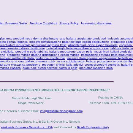
alian Business Guide
Termini e Condizioni
Privacy Policy
Internazionalizzazione
gliamento prodotti moda donna distributore
arte Italiana artigianato produttori
Industria automotri
iorno donna fabbrica
prodotti comunicazione Italia telefonia export distribuzione
produttore pezzi 
ecchiatura industriale produzione ingrosso Italia
alimenti produzione export bevande
espresso 
 arredamento Italiano distributore
hotel alberghi Italia immobiliare acquisto casa
fabbrica Italia 
 gioielleria
prodotti in pelle fabbrica Italiana produzione export pelle
macchinari Italiani produzio
ione
produttori musica Italiana distribuzione export musica
trasmissione potenza Italia produttori r
avimenti mattonelle Italia produttore distributore
vacanze Italia agenzia viaggi turismo biglietti v
imenti export vino
Italian business guide
moda abbigliamento Italiano produzione export distribu
bi auto meccanica precisione
produttori chimici Italia additivi
cosmesi prodotti cosmetici Italiani 
 musica classica
produttore divani poltrone salotti in pelle
produttori medicine Italia
 TUA PORTA D'INGRESSO NEL MONDO DELLA ESPORTAZIONE INDUSTRIALE"
Pechino in CHINA
Miami Florida negli Stati Uniti
Skype: wbnetwork1
Telefono: ++
86- 139- 1026.8521
e e servizio al cliente Email:
info@italianbusinessguide.com
Italian Business Guide, Inc. & Da-BI.N Group Inc. Network
y
Worldwide Business Network Inc. USA
and Powered by
Binelli Engineering Italy