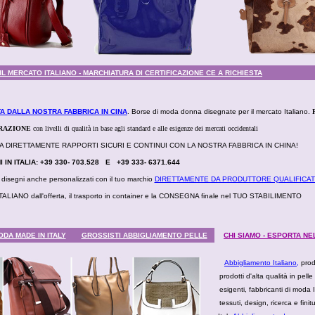
L MERCATO ITALIANO - MARCHIATURA DI CERTIFICAZIONE CE A RICHIESTA
A DALLA NOSTRA FABBRICA IN CINA
. Borse di moda donna disegnate per il mercato Italiano.
ERAZIONE
con livelli di qualità in base agli standard e alle esigenze dei mercati occidentali
AVVIA DIRETTAMENTE RAPPORTI SICURI E CONTINUI CON LA NOSTRA FABBRICA IN CHINA!
 IN ITALIA: +39 330- 703.528 E +39 333- 6371.644
isegni anche personalizzati con il tuo marchio
DIRETTAMENTE DA PRODUTTORE QUALIFICATO
e IN ITALIANO dall'offerta, il trasporto in container e la CONSEGNA finale nel TUO STABILIMENTO
DA MADE IN ITALY
GROSSISTI ABBIGLIAMENTO PELLE
CHI SIAMO - ESPORTA N
Abbigliamento Italiano
,
prod
prodotti d'alta qualità in pelle
esigenti, fabbricanti di moda 
tessuti, design, ricerca e fini