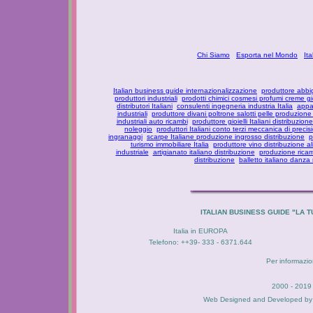
Chi Siamo
Esporta nel Mondo
It
Italian business guide internazionalizzazione
produttore abbi
produttori industriali
prodotti chimici cosmesi profumi creme g
distributori Italiani
consulenti ingegneria industria Italia
appar
industriali
produttore divani poltrone salotti pelle produzione
industriali auto ricambi
produttore gioielli Italiani distribuzione
noleggio
produttori Italiani conto terzi meccanica di precis
ingranaggi
scarpe Italiane produzione ingrosso distribuzione
p
turismo immobiliare Italia
produttore vino distribuzione al
industriale
artigianato italiano distribuzione
produzione ricam
distribuzione
balletto italiano danza
ITALIAN BUSINESS GUIDE "LA
Italia in EUROPA
Telefono: ++39- 333 - 6371.644
Per informazion
2000 - 2019 
Web Designed and Developed b