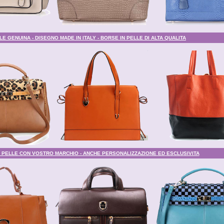
E GENUINA - DISEGNO MADE IN ITALY - BORSE IN PELLE DI ALTA QUALITA
 PELLE CON VOSTRO MARCHIO - ANCHE PERSONALIZZAZIONE ED ESCLUSIVITA