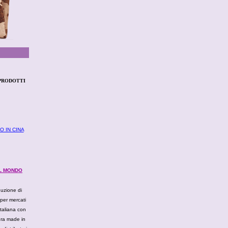
PRODOTTI
 IN CINA
EL MONDO
uzione di
 per mercati
Italiana con
tura made in