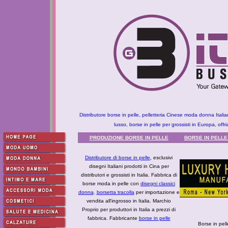
Distributore borse in pelle, pelletteria Cinese moda donna Itali
lusso, borse in pelle per grossisti in Europa, of
PRODUZIONE BORSE IN PELLE
BORSE IN PELLE
Distributore di borse in pelle
, esclusivi
disegni Italiani prodotti in Cina per
distributori e grossisti in Italia. Fabbrica di
borse moda in pelle con
disegni classici
donna
,
borsetta tracolla
per importazione e
vendita all'ingrosso in Italia. Marchio
Proprio per produttori in Italia a prezzi di
fabbrica. Fabbricante
borse in pelle
Borse in pel