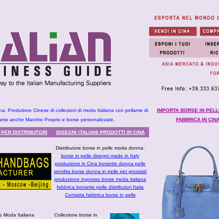
ana. Produttore Cinese di collezioni di moda Italiana con pellame di
IMPORTA BORSE IN PELL
friamo anche Marchio Proprio e borse personalizzate.
FABBRICA IN CIN
 PER DISTRIBUTORI
DISEGNI ITALIANI PRODOTTI IN CINA
Distributore borse in pelle moda donna:
borse in pelle disegni made in Italy
produzione in Cina borsette donna pelle
vendita borse donna in pelle per grossisti
produzione ingrosso borse moda italiana
fabbrica borsette pelle distributori Italia
Contatta fabbrica borse in pelle
le Moda Italiana
Collezione borse in