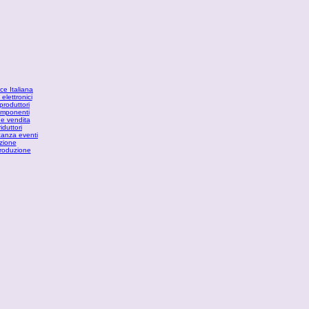
ce Italiana
elettronici
produttori
componenti
ne vendita
iduttori
acanza eventi
zione
produzione