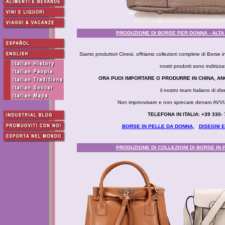
PRODUZIONE DI BORSE PER DONNA - ALTA
Siamo produttori Cinesi, offriamo collezioni complete di Borse in
nostri prodotti sono indiri
ORA PUOI IMPORTARE O PRODURRE IN CHINA, AN
il nostro team Italiano di d
Non improvvisare e non sprecare denaro 
TELEFONA IN ITALIA: +39 330
BORSE IN PELLE DA DONNA
,
DISEGNI E
PRODUZIONE DI COLLEZIONI DI BORSE IN 