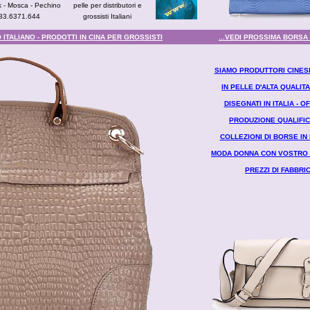
 - Mosca - Pechino
pelle per distributori e
333.6371.644
grossisti Italiani
ITALIANO - PRODOTTI IN CINA PER GROSSISTI
...VEDI PROSSIMA BORSA
SIAMO PRODUTTORI CINESI
IN PELLE D'ALTA QUALIT
DISEGNATI IN ITALIA - 
PRODUZIONE QUALIFIC
COLLEZIONI DI BORSE IN 
MODA DONNA CON VOSTRO 
PREZZI DI FABBRI