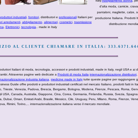
Italy
Abbigliamento donna
, pe
d'alta moda, camicie, cravat
pantaloni, magliette, calze, sc
roduttori industriali
,
fornitori
, distributori e
professionali
Italiani per
produzione Italiana. Prodotti It
ori arredamenti
,
abbigliamento
,
alimentari
,
cosmetici
,
trasmissione
distribuzione mondia
ana
,
Elettronici
,
tecnologia
.. made in Italy
ZIO AL CLIENTE CHIAMARE IN ITALIA: 333.6371.64
duttori Italiani di moda, tecnologia, accessori e prodotti industriali, made in Italy, negli USA e ai di
ntrambi. Attraverso pagine web dedicate a
Prodotti di moda Italia
internazionalizzazione distributori
rnazionalizzazione industria italiana,
medicine made in Italy
tutte queste pagine per raggiungere gli
siness Guide offre prodotti e produttori industriali certificati nel mercato Italiano, prodotti fatti in It
viso, Trieste, Venezia, Padova, Brescia, Bergamo, Bologna, Modena, Firenze, Pescara, Roma, Gen
li USA, Canada, Australia, Giappone, Cina, Corea, Germania, Finlandia, Russia, Svezia, Spagna,
ta, Dubai, Oman, Emirati Arabi, Brasile, Messico, Cile, Uruguay, Peru, Milano, Roma, Firenze, Venezi
, Rimini, Torino,... internazionalizzazione italiana verso il mercato mondiale.