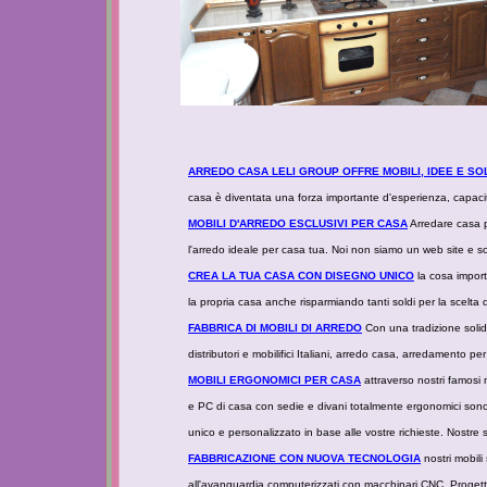
ARREDO CASA LELI GROUP OFFRE MOBILI, IDEE E SOL
casa è diventata una forza importante d'esperienza, capacità
MOBILI D'ARREDO ESCLUSIVI PER CASA
Arredare casa pu
l'arredo ideale per casa tua. Noi non siamo un web site e so
CREA LA TUA CASA CON DISEGNO UNICO
la cosa import
la propria casa anche risparmiando tanti soldi per la scelta
FABBRICA DI MOBILI DI ARREDO
Con una tradizione solid
distributori e mobilifici Italiani, arredo casa, arredamento pe
MOBILI ERGONOMICI PER CASA
attraverso nostri famosi 
e PC di casa con sedie e divani totalmente ergonomici sono u
unico e personalizzato in base alle vostre richieste. Nostre 
FABBRICAZIONE CON NUOVA TECNOLOGIA
nostri mobili
all'avanguardia computerizzati con macchinari CNC. Proget