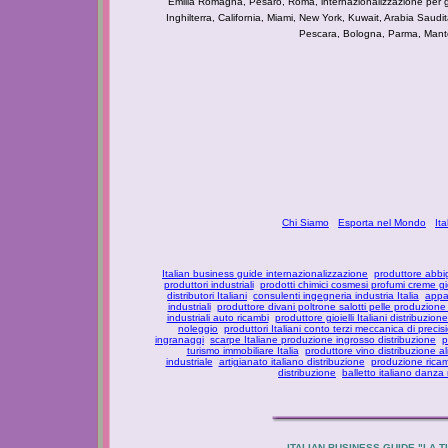
Emilia Romagna, Pesaro, Roma, internazionalizzazione per g
Inghilterra, California, Miami, New York, Kuwait, Arabia Saudi
Pescara, Bologna, Parma, Mantova
Chi Siamo
Esporta nel Mondo
It
Italian business guide internazionalizzazione
produttore abbi
produttori industriali
prodotti chimici cosmesi profumi creme g
distributori Italiani
consulenti ingegneria industria Italia
appar
industriali
produttore divani poltrone salotti pelle produzione
industriali auto ricambi
produttore gioielli Italiani distribuzione
noleggio
produttori Italiani conto terzi meccanica di precis
ingranaggi
scarpe Italiane produzione ingrosso distribuzione
p
turismo immobiliare Italia
produttore vino distribuzione al
industriale
artigianato italiano distribuzione
produzione ricam
distribuzione
balletto italiano danza
ITALIAN BUSINESS GUIDE "LA