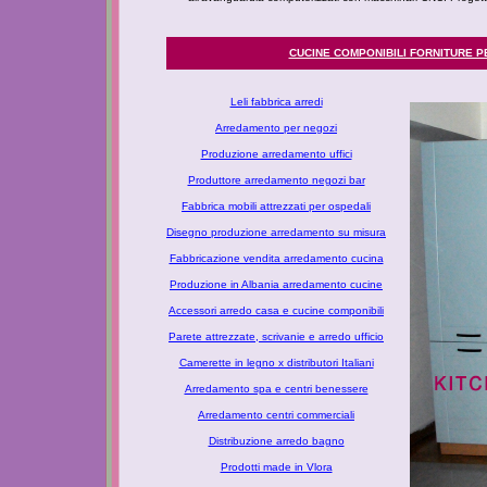
CUCINE COMPONIBILI FORNITURE 
Leli fabbrica arredi
Arredamento per negozi
Produzione arredamento uffici
Produttore arredamento negozi bar
Fabbrica mobili attrezzati per ospedali
Disegno produzione arredamento su misura
Fabbricazione vendita arredamento cucina
Produzione in Albania arredamento cucine
Accessori arredo casa e cucine componibili
Parete attrezzate, scrivanie e arredo ufficio
Camerette in legno x distributori Italiani
Arredamento spa e centri benessere
Arredamento centri commerciali
Distribuzione arredo bagno
Prodotti made in Vlora