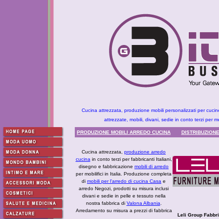
Cucina attrezzata, produzione mobili personalizzati per cucin
attrezzate, mobili, divani, sedie in conto terzi per mobi
PRODUZIONE MOBILI ARREDO CUCINA
DISTRIBUZION
Cucina attrezzata,
produzione arredo
cucina
in conto terzi per fabbricanti Italiani,
disegno e fabbricazione
mobili di arredo
per mobilifici in Italia. Produzione completa
di
mobili per l'arredo di cucina Casa
e
arredo Negozi, prodotti su misura inclusi
divani e sedie in pelle e tessuto nella
nostra fabbrica di
Valona Albania
.
Arredamento su misura a prezzi di fabbrica
Leli Group Fabbri