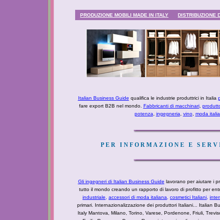
PRODUZIONE MOBILI MADE IN ITALY
DISTRIBUZIONE 
Italian Business Guide
qualifica le industrie produttrici in Italia
p
fare export B2B nel mondo.
Fabbricanti di macchinari
,
produtt
potenza
,
ingegneria
,
vino
,
moda itali
PER INFORMAZIONE E SERVI
Gli ingegneri di Italian Business Guide
lavorano per aiutare i pro
tutto il mondo creando un rapporto di lavoro di profitto per e
industriale
,
accessori di moda italiana,
cosmetici Italiani,
inte
primari. Internazionalizzazione dei produttori Italiani... Italian Bu
Italy Mantova, Milano, Torino, Varese, Pordenone, Friuli, Tre