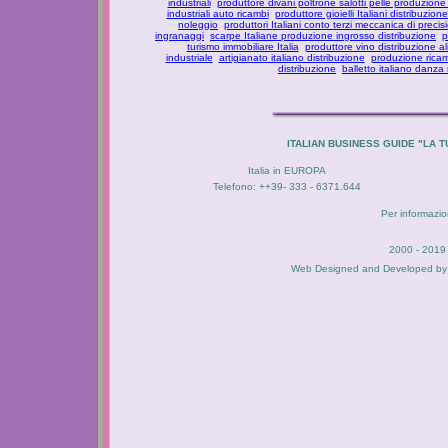
industriali
produttore divani poltrone salotti pelle produzione
industriali auto ricambi
produttore gioielli Italiani distribuzione
noleggio
produttori Italiani conto terzi meccanica di precis
ingranaggi
scarpe Italiane produzione ingrosso distribuzione
p
turismo immobiliare Italia
produttore vino distribuzione al
industriale
artigianato italiano distribuzione
produzione ricam
distribuzione
balletto italiano danza
ITALIAN BUSINESS GUIDE "LA
Italia in EUROPA
Telefono: ++39- 333 - 6371.644
Per informazion
2000 - 2019 
Web Designed and Developed b