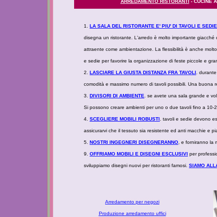
ARREDAMENTO RISTORANTI
- CUCINE A
1.
LA SALA DEL RISTORANTE E' PIU' DI TAVOLI E SEDIE
disegna un ristorante. L'arredo è molto importante giacché 
attraente come ambientazione. La flessibilità è anche molto
e sedie per favorire la organizzazione di feste piccole e gran
2.
LASCIARE LA GIUSTA DISTANZA FRA TAVOLI
. durante
comodità e massimo numero di tavoli possibili. Una buona re
3.
DIVISORI DI AMBIENTE
. se avete una sala grande e volet
Si possono creare ambienti per uno o due tavoli fino a 10-20
4.
SCEGLIERE MOBILI ROBUSTI
. tavoli e sedie devono es
assicurarvi che il tessuto sia resistente ed anti macchie e p
5.
NOSTRI INGEGNERI DISEGNERANNO
, e forniranno la 
9.
OFFRIAMO MOBILI E DISEGNI ESCLUSIVI
per professio
sviluppiamo disegni nuovi per ristoranti famosi.
SIAMO ALLA
Arredamento per negozi
Produzione arredamento uffici