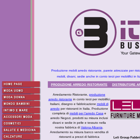
Produzione mobili arredo ristorante, parete attrezzate per ri
mobili, divani, sedie anche in conto terzi per mobilifici in Ita
PRODUZIONE ARREDO RISTORANTE
DISTRIBUTORE A
Arredamento Ristorante,
produzione
arredo ristorante
in conto terzi per mobilifici
Italiani, disegno e fabbricazione
mobili di
arredo
per ristoranti in Italia. Produzione
completa di
mobili per l'arredo Casa
e
arredo Negozi, prodotti su misura inclusi
divani e sedie in pelle e tessuto nella
nostra fabbrica di
Valona Albania
.
Arredamento su misura banco vendita di
ristoranti a prezzi di fabbrica
Leli Group Fabbri