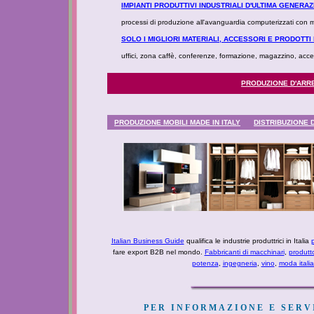
IMPIANTI PRODUTTIVI INDUSTRIALI D'ULTIMA GENERA
processi di produzione all'avanguardia computerizzati con
SOLO I MIGLIORI MATERIALI, ACCESSORI E PRODOTTI
uffici, zona caffè, conferenze, formazione, magazzino, access
PRODUZIONE D'ARR
PRODUZIONE MOBILI MADE IN ITALY
DISTRIBUZIONE 
Italian Business Guide
qualifica le industrie produttrici in Italia
p
fare export B2B nel mondo.
Fabbricanti di macchinari
,
produtt
potenza
,
ingegneria
,
vino
,
moda itali
PER INFORMAZIONE E SERVI