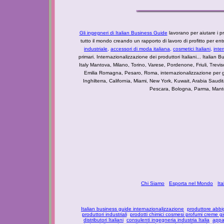
Gli ingegneri di Italian Business Guide
lavorano per aiutare i pro
tutto il mondo creando un rapporto di lavoro di profitto per e
industriale
,
accessori di moda italiana,
cosmetici Italiani,
inte
primari. Internazionalizzazione dei produttori Italiani... Italian Bu
Italy Mantova, Milano, Torino, Varese, Pordenone, Friuli, Tre
Emilia Romagna, Pesaro, Roma, internazionalizzazione per g
Inghilterra, California, Miami, New York, Kuwait, Arabia Saudi
Pescara, Bologna, Parma, Mantova
Chi Siamo
Esporta nel Mondo
It
Italian business guide internazionalizzazione
produttore abbi
produttori industriali
prodotti chimici cosmesi profumi creme g
distributori Italiani
consulenti ingegneria industria Italia
appar