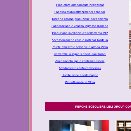
Produttore arredamento negozi bar
Fabbrica mobili attrezzati per ospedali
Disegno italiano produzione arredamento
Fabbricazione e vendita ingrosso d'arredo
Produzione in Albania d'arredamento VIP
Accessori arredo casa e materiali Made in
Parete attrezzate scrivanie e arredo Vlora
Camerette in legno x distributori Italiani
Arredamento spa e centri benessere
Arredamento centri commerciali
Distribuzione arredo bagno
Prodotti made in Vlora
PERCHE SCEGLIERE LELI GROUP COM