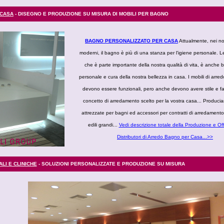
 CASA
- DISEGNO E PRODUZIONE SU MISURA DI MOBILI PER BAGNO
BAGNO PERSONALIZZATO PER CASA
Attualmente, nei no
moderni, il bagno è più di una stanza per l'igiene personale. L
che è parte importante della nostra qualità di vita, è anche
personale e cura della nostra bellezza in casa. I mobili di arre
devono essere funzionali, pero anche devono avere stile e fa
concetto di arredamento scelto per la vostra casa... Produci
attrezzate per bagni ed accessori per contratti di arredamento 
edili grandi...
Vedi descrizione totale della Produzione e Off
Distributori di Arredo Bagno per Casa...>>
LI E CLINICHE
- SOLUZIONI PERSONALIZZATE E PRODUZIONE SU MISURA