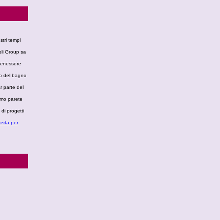
stri tempi
eli Group sa
 benessere
do del bagno
r parte del
amo parete
di progetti
erta per