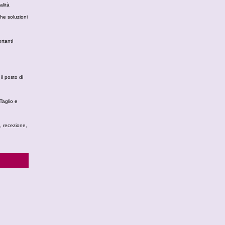
alità
che soluzioni
rtanti
il posto di
 Taglio e
e, recezione,