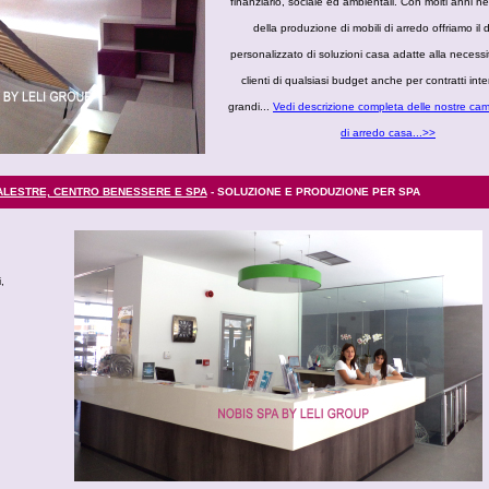
finanziario, sociale ed ambientali. Con molti anni nel
della produzione di mobili di arredo offriamo il
personalizzato di soluzioni casa adatte alla necessit
clienti di qualsiasi budget anche per contratti inte
grandi...
Vedi descrizione completa delle nostre cam
di arredo casa...>>
ALESTRE, CENTRO BENESSERE E SPA
- SOLUZIONE E PRODUZIONE PER SPA
,
,