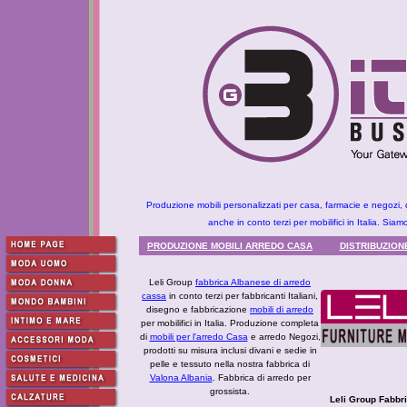
Produzione mobili personalizzati per casa, farmacie e negozi, d
anche in conto terzi per mobilifici in Italia. Siamo 
PRODUZIONE MOBILI ARREDO CASA
DISTRIBUZION
Leli Group
fabbrica Albanese di arredo
cassa
in conto terzi per fabbricanti Italiani,
disegno e fabbricazione
mobili di arredo
per mobilifici in Italia. Produzione completa
di
mobili per l'arredo Casa
e arredo Negozi,
prodotti su misura inclusi divani e sedie in
pelle e tessuto nella nostra fabbrica di
Valona Albania
. Fabbrica di arredo per
grossista.
Leli Group Fabbri