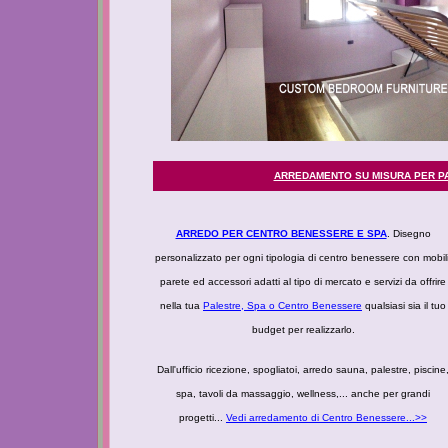
ARREDAMENTO SU MISURA PER P
ARREDO PER CENTRO BENESSERE E SPA
. Disegno
personalizzato per ogni tipologia di centro benessere con mobili
parete ed accessori adatti al tipo di mercato e servizi da offrire
nella tua
Palestre, Spa o Centro Benessere
qualsiasi sia il tuo
budget per realizzarlo.
Dall'ufficio ricezione, spogliatoi, arredo sauna, palestre, piscine
spa, tavoli da massaggio, wellness,... anche per grandi
progetti...
Vedi arredamento di Centro Benessere...>>