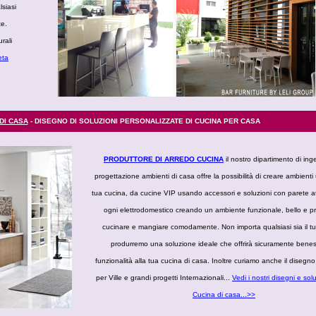
lsiasi
te.
rali
eta
DI CASA
- DISEGNO DI SOLUZIONI PERSONALIZZATE DI CUCINA PER CASA
PRODUTTORE DI ARREDO CUCINA
il nostro dipartimento di ing
progettazione ambienti di casa offre la possibilità di creare ambienti 
tua cucina, da cucine VIP usando accessori e soluzioni con parete a
ogni elettrodomestico creando un ambiente funzionale, bello e pr
cucinare e mangiare comodamente. Non importa qualsiasi sia il t
produrremo una soluzione ideale che offrirà sicuramente bene
funzionalità alla tua cucina di casa. Inoltre curiamo anche il disegno 
per Ville e grandi progetti Internazionali...
Vedi i nostri disegni e solu
Cucina di casa...>>