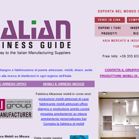
isegno e fabbricazione di parete attrezzate, mobili, divani, sedie
CONTATTA IL GRUPPO
alla ricerca di distributori in ogni regione dell'Italia
PRODUTTORE MOBILI DI
E ARREDO UFFICI
MOBILI E ARREDO NEGOZI
Fabbrica Albanese mobili in conto terzi:
produzione mobili attrezzati di casa
fabbricante mobili attrezzati ufficio
disegno e produzione arredo cucine
grossista arredamento su misura
arredamento personalizzato bar
Contatta la fabbrica di mobili
ca Mobili su Misura
Visita nostre pagine