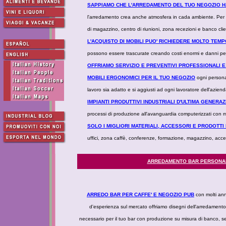
SAPPIAMO CHE L'ARREDAMENTO DEL TUO NEGOZIO H
l'arredamento crea anche atmosfera in cada ambiente. Per 
di magazzino, centro di riunioni, zona recezioni e banco clie
L'ACQUISTO DI MOBILI PUO' RICHIEDERE MOLTO TE
possono essere trascurate creando costi enormi e danni per i
OFFRIAMO SERVIZIO E PREVENTIVI PROFESSIONALI E
MOBILI ERGONOMICI PER IL TUO NEGOZIO
ogni persona 
lavoro sia adatto e si aggiusti ad ogni lavoratore dell'aziend
IMPIANTI PRODUTTIVI INDUSTRIALI D'ULTIMA GENERA
processi di produzione all'avanguardia computerizzati con
SOLO I MIGLIORI MATERIALI, ACCESSORI E PRODOTTI
uffici, zona caffè, conferenze, formazione, magazzino, access
ARREDAMENTO BAR PERSONA
ARREDO BAR PER CAFFE' E NEGOZIO PUB
con molti ann
d'esperienza sul mercato offriamo disegni dell'arredamento
necessario per il tuo bar con produzione su misura di banco, s