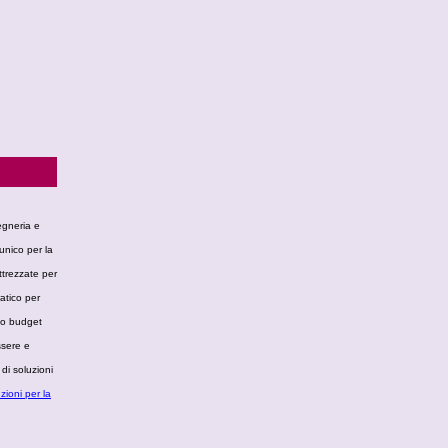
egneria e
unico per la
ttrezzate per
atico per
uo budget
ssere e
di soluzioni
zioni per la