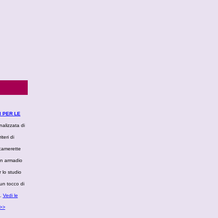
I PER LE
nalizzata di
teri di
 camerette
con armadio
 lo studio
un tocco di
..
Vedi le
.>>