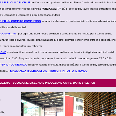
A UN RUOLO CRUCIALE
per l'andamento positivo del lavoro. Dietro l'ovvia ed essenziale funzion
noi “Arredamento Negozi” significa
FUNZIONALITA'
più di solo sedie, tavoli, parete attrezzate an
nti, comodità e completo d'ogni accessorio d'ufficio.
MPO ED UN COMPITO COMPLESSO
se non è nelle mani di professionisti, molte considerazioni impo
l lavoro della società.
 COMPETITIVI
per ogni una delle nostre soluzioni d'arredamento su misura per il tuo negozio.
ha un corpo diverso, invece di farli adattare al posto di lavoro l'ergonomia offre la possibilità che 
a, facendolo diventare più efficiente.
ZIONE
nostri mobili sono realizzati con la massima qualità e conformi a tutti gli standard industriali.
 macchinari CNC. Progettazione dei componenti automatizzati utilizzando programmi CAD / CAM.
 PER IL TUO NEGOZIO
disegno Italiano e finitura d'alta qualità per il tuo negozio, scrivanie, sedi
ori,....
SIAMO ALLA RICERCA DI DISTRIBUTORI IN TUTTO IL MONDO
LIZZATO
- SOLUZIONE, DISEGNO E PRODUZIONE CAFFE' BAR E SALE PUB
i
edie,