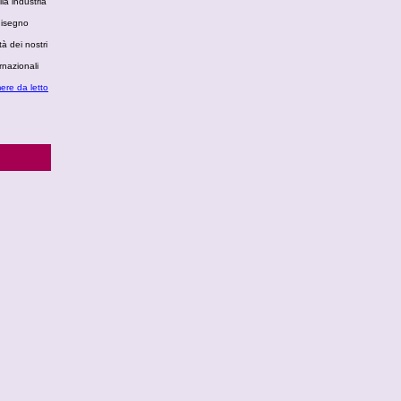
la industria
 disegno
à dei nostri
rnazionali
ere da letto