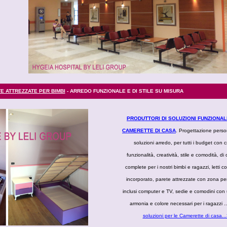
E ATTREZZATE PER BIMBI
- ARREDO FUNZIONALE E DI STILE SU MISURA
PRODUTTORI DI SOLUZIONI FUNZIONAL
CAMERETTE DI CASA
. Progettazione perso
soluzioni arredo, per tutti i budget con cri
funzionalità, creatività, stile e comodità, di
complete per i nostri bimbi e ragazzi, letti 
incorporato, parete attrezzate con zona per
inclusi computer e TV, sedie e comodini con 
armonia e colore necessari per i ragazzi .
soluzioni per le Camerette di casa..