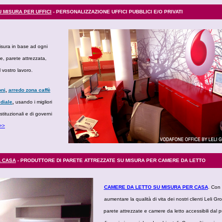
 MISURA PER UFFICI
- PERSONALIZZAZIONE UFFICI PUBBLICI E/O PRIVATI
isura in base ad ogni
le, parete attrezzata,
l vostro lavoro.
oni
,
arredo zona caffè
diale
,
usando i migliori
tituzionali e di governi
.>>
A CASA
- PRODUTTORE DI PARETE ATTREZZATE SU MISURA PER CAMERE DA LETTO
CAMERE DA LETTO SU MISURA PER CASA
. Con 
aumentare la qualità di vita dei nostri clienti Leli 
parete attrezzate e camere da letto accessibili dal p