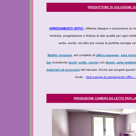
PRODUTTORE DI SOLUZIONE SU
ARREDAMENTO UFFICI
. offriamo disegno e produzione su m
richiesta, progettazione e finitura di alta qualità per ogni mobi
sedia, tavolo, ed altro per creare la perfetta sinergia ne
Mobile ricezione
, set completo di
ufficio manager
,
sala riuni
bar
includendo
tavoli, sedie, cucine
con
divani
,
zona multime
materiali ed accessori
del mercato. Anche per progetti grandi is
locali...
Vedi esempi di arredamento Uffici..
PRODUZIONE CAMERA DA LETTO PER L