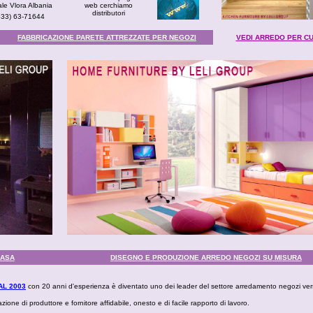
ale Vlora Albania
web cerchiamo
distributori
(333) 63-71644
FABBRICAZIONE PARETE ATTREZZATE PER NEGOZI
VEDI ARREDO PER CU
CASA
DISEGNO E PRODUZIONE ARREDO NEGOZI SU MISURA
AL 2003
con 20 anni d'esperienza è diventato uno dei leader del settore arredamento negozi ve
zione di produttore e fornitore affidabile, onesto e di facile rapporto di lavoro.