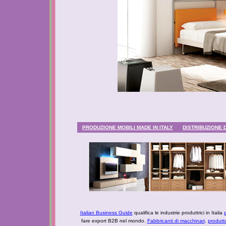
PRODUZIONE MOBILI MADE IN ITALY
DISTRIBUZIONE 
Italian Business Guide
qualifica le industrie produttrici in Italia
p
fare export B2B nel mondo.
Fabbricanti di macchinari
,
produtt