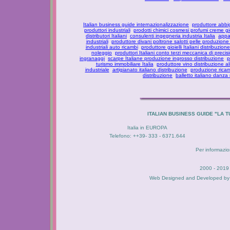
Italian business guide internazionalizzazione
produttore abbi
produttori industriali
prodotti chimici cosmesi profumi creme g
distributori Italiani
consulenti ingegneria industria Italia
appar
industriali
produttore divani poltrone salotti pelle produzione
industriali auto ricambi
produttore gioielli Italiani distribuzione
noleggio
produttori Italiani conto terzi meccanica di precis
ingranaggi
scarpe Italiane produzione ingrosso distribuzione
p
turismo immobiliare Italia
produttore vino distribuzione al
industriale
artigianato italiano distribuzione
produzione ricam
distribuzione
balletto italiano danza
ITALIAN BUSINESS GUIDE "LA
Italia in EUROPA
Telefono: ++39- 333 - 6371.644
Per informazion
2000 - 2019 
Web Designed and Developed b