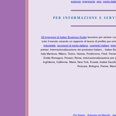
potenza
,
ingegneria
,
vino
,
moda itali
PER INFORMAZIONE E SERVI
Gli ingegneri di Italian Business Guide
lavorano per aiutare i pro
tutto il mondo creando un rapporto di lavoro di profitto per e
industriale
,
accessori di moda italiana,
cosmetici Italiani,
inte
primari. Internazionalizzazione dei produttori Italiani... Italian Bu
Italy Mantova, Milano, Torino, Varese, Pordenone, Friuli, Tre
Emilia Romagna, Pesaro, Roma, internazionalizzazione per g
Inghilterra, California, Miami, New York, Kuwait, Arabia Saudi
Pescara, Bologna, Parma, Mantova
Chi Siamo
Esporta nel Mondo
It