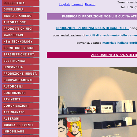
Zona Industri
English
Español
Italiano
Tel: ++39 
FABBRICA DI PRODUZIONE MOBILI E CUCINA ATT
PRODUZIONE PERSONALIZZATA DI CAMERETTE
diseg
commercializzazione di
mobili di arredamento delle camer
scrivania, usando
materiale Italiano certi
ARREDAMENTO STANZA DEI R