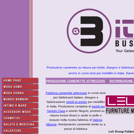
Produzione camerette su misura per bimbi, disegno e fabbricazio
anche in conto terzi per mobilifici in Italia. Siamo 
PRODUZIONE CAMERETTE ATTREZZATE
DISTRIBUZIONE
Fabbrica camerette attrezzate
in conto terzi
per fabbricanti Italiani, disegno e
fabbricazione
mobili di arredo
per mobilifici
in Italia. Produzione completa di
mobili per
l'arredo Casa
e arredo Negozi, prodotti su
misura inclusi divani e sedie in pelle e
tessuto nella nostra fabbrica di
Valona
Albania
. Arredamento camerette bimbi su a
prezzi di fabbrica
Leli Group Fabbri